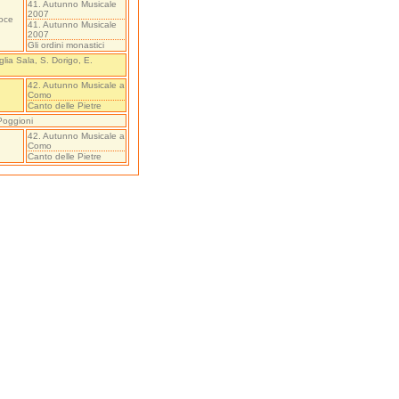
41. Autunno Musicale
2007
roce
41. Autunno Musicale
2007
Gli ordini monastici
lia Sala, S. Dorigo, E.
42. Autunno Musicale a
Como
Canto delle Pietre
 Poggioni
42. Autunno Musicale a
Como
Canto delle Pietre