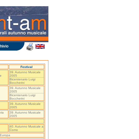
hivio
Festival
39. Autunno Musicale
ne
2005
Bicentenario Luigi
Boccherini
39. Autunno Musicale
2005
Bicentenario Luigi
Boccherini
39. Autunno Musicale
2005
ria
39. Autunno Musicale
2005
40. Autunno Musicale a
Como
' Europa