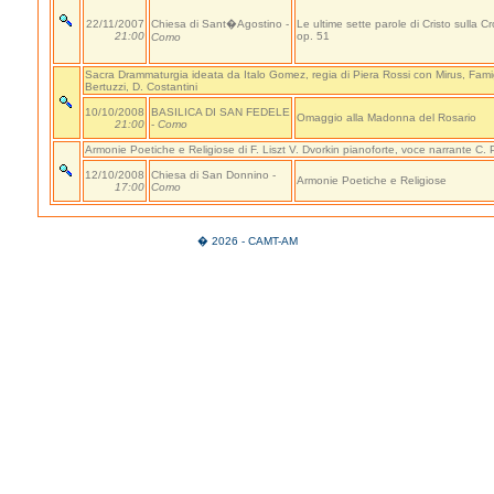
22/11/2007
Chiesa di Sant�Agostino -
Le ultime sette parole di Cristo sulla C
21:00
op. 51
Como
Sacra Drammaturgia ideata da Italo Gomez, regia di Piera Rossi con Mirus, Famig
Bertuzzi, D. Costantini
10/10/2008
BASILICA DI SAN FEDELE
Omaggio alla Madonna del Rosario
21:00
-
Como
Armonie Poetiche e Religiose di F. Liszt V. Dvorkin pianoforte, voce narrante C.
12/10/2008
Chiesa di San Donnino -
Armonie Poetiche e Religiose
17:00
Como
� 2026 - CAMT-AM