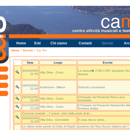
Home
Enti
Chi siamo
Contatti
Servizi
Arc
Home
>
Servizi
> Top Ten
Data
Luogo
Evento
30/09/2005
La maturit� 1780-1785- Quartetto Si
Villa Olmo -
Como
21:00
Nomine
28/05/2005
Auditorium -
Milano
Sinfonie concertanti
21:00
29/10/2005
Il Passato nel Presente:Piers Lane
Villa Olmo -
Como
21:00
(Australia)
22/10/2005
Il Passato nel Presente:Alessandra Ma
Villa Olmo -
Como
21:00
Ammara (Italia)
Concerto teatrale ...l' amore, visto dalla parte di lei...
29/09/2006
Villa Erba -
Cernobbio
A casa mia tu verrai...
21:00
Le ultime sette parole di Cristo di Haydn Quartetto del Sixe,Suono Italiano per l