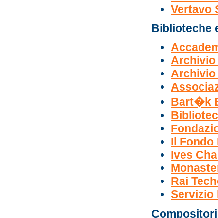
Vertavo 
Biblioteche 
Accademi
Archivio
Archivio
Associaz
Bart�k 
Bibliote
Fondazio
Il Fondo
Ives Cha
Monaster
Rai Tech
Servizio
Compositori