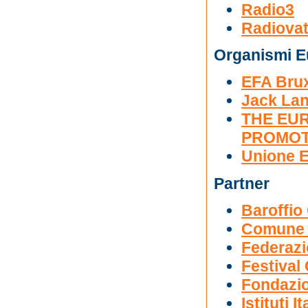
Radio3
Radiovat
Organismi Eu
EFA Brux
Jack La
THE EU
PROMOT
Unione 
Partner
Baroffio
Comune d
Federaz
Festival
Fondazio
Istituti 