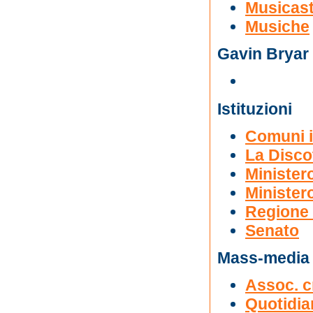
Musicas
Musiche
Gavin Bryar
Istituzioni
Comuni i
La Disco
Ministero
Ministero
Regione
Senato
Mass-media
Assoc. cr
Quotidian