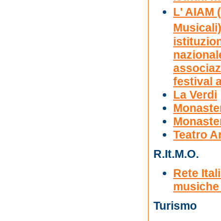
L' AIAM 
Musicali)
istituzio
nazional
associaz
festival 
La Verdi
Monaster
Monastero
Teatro A
R.It.M.O.
Rete Ital
musiche
Turismo