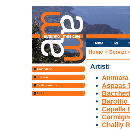
Home
Enti
C
Home
>
Servizi
>
Artisti
Calendario
Ammara 
Top Ten
Aspaas 
Testimonianze
Bacchett
Links
Baroffio
Capella D
Carmigno
Chailly 