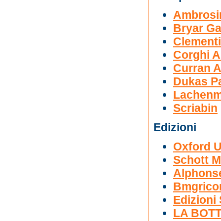
Ambrosin
Bryar Ga
Clementi
Corghi A
Curran A
Dukas P
Lachenm
Scriabin
Edizioni
Oxford U
Schott M
Alphons
Bmgrico
Edizioni
LA BOT