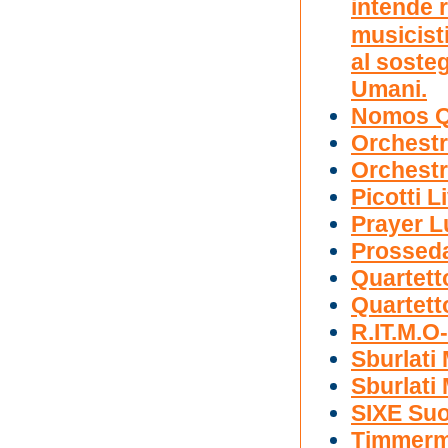
intende 
musicisti
al sosteg
Umani.
Nomos Q
Orchestr
Orchestr
Picotti L
Prayer L
Prossed
Quartett
Quartett
R.IT.M.O-
Sburlati
Sburlati
SIXE Suo
Timmerm