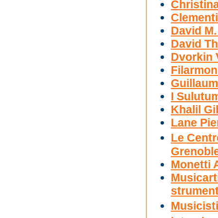
Christin
Clement
David M.
David T
Dvorkin 
Filarmon
Guillau
I Sulutu
Khalil G
Lane Pie
Le Centr
Grenobl
Monetti 
Musicarti
strument
Musicist