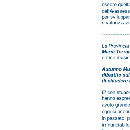
essere quella
dell�assesso
per sviluppar
e valorizzaz
----------------
La Provincia
Maria Terran
critico music
Autunno Mus
dibattito su
di chiudere 
E' con stupor
hanno espress
avuto grande
oggi si acco
in passato p
irrinunciabi