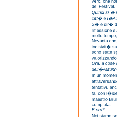
vero, che non
del Festival.
Quindi si � 
citt� e l�A
S� e dir� di
riflessione 
molto tempo, 
Novanta che, 
incisivit� su
sono state sp
valorizzand
Ora, a cose c
dell�Autunn
In un moment
attraversand
tentativi, an
fa, con l�id
maestro Bru
compiuta.
E ora?
Noi siamo se