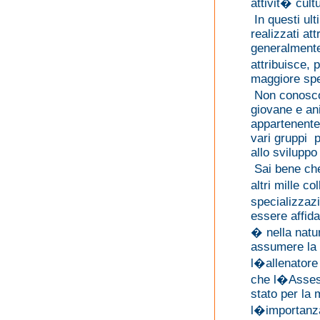
attivit� cult
In questi ult
realizzati at
generalmente 
attribuisce, 
maggiore spe
Non conosco
giovane e an
appartenente 
vari gruppi p
allo sviluppo 
Sai bene che 
altri mille c
specializzaz
essere affid
� nella natur
assumere la d
l�allenatore
che l�Asses
stato per la 
l�importanza