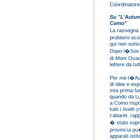
Coordinator
Su "L'Autun
Como"
La rassegna
problemi eco
qui non sono
Dopo l�Sos l
di Moni Ovad
lettere da tu
Per me l�Aut
di idee e esp
mia prima fas
quando da Lu
a Como rispo
tutti i livel
cabaret, rapp
� stato sopr
provincia pu
apparati isti