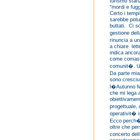
turismo stan
"mordi e fug
Certo i temp
sarebbe potut
buttati. Ci s
gestione del
rinuncia a 
a chiare let
indica ancora
come comasca
comunit�. U
Da parte mia,
sono cresci
l�Autunno Mu
che mi lega 
obiettivament
progettuale,
operativit� i
Ecco perch�
oltre che pe
concerto del