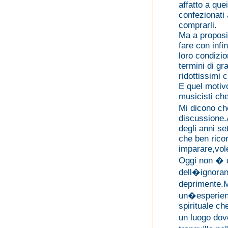
affatto a que
confezionati 
comprarli.
Ma a proposi
fare con infin
loro condizio
termini di g
ridottissimi 
E quel motivo
musicisti che
Mi dicono ch
discussione.
degli anni s
che ben rico
imparare,vol
Oggi non � c
dell�ignoran
deprimente.M
un�esperienz
spirituale ch
un luogo dov