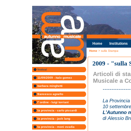
Home
Institutions
Home
> sulla Stampa
2009 - "sulla
festival
Articoli di st
11/09/2009 - italo gomez
Musicale a 
barbara minghetti
----------------
francesco agnello
La Provincia
l' ordine - luigi torriani
10 settembr
la provincia - carlo piccardi
L'Autunno m
di Alessio Bru
la provincia - jack lang
la provincia - moni ovadia