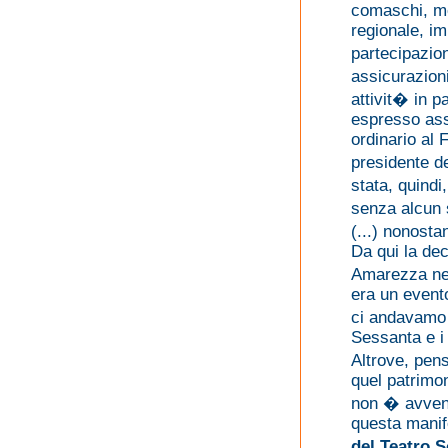
comaschi, men
regionale, im
partecipazio
assicurazion
attivit� in p
espresso ass
ordinario al 
presidente d
stata, quindi
senza alcun 
(...) nonost
Da qui la dec
Amarezza ne
era un evento
ci andavamo t
Sessanta e i S
Altrove, pen
quel patrimo
non � avven
questa mani
del Teatro S