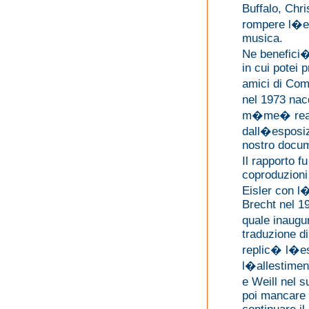
Buffalo, Chri
rompere l�eu
musica.
Ne benefici� 
in cui potei 
amici di Com
nel 1973 nac
m�me� reali
dall�esposiz
nostro docum
Il rapporto f
coproduzioni 
Eisler con l
Brecht nel 1
quale inaug
traduzione di
replic� l�e
l�allestimen
e Weill nel s
poi mancare 