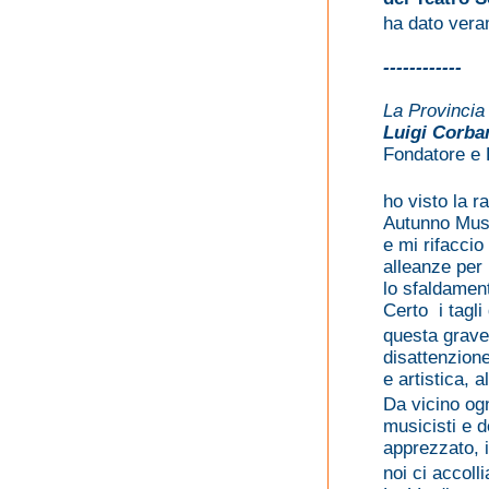
ha dato ver
------------
La Provincia
Luigi Corba
Fondatore e 
ho visto la r
Autunno Musi
e mi rifaccio
alleanze per
lo sfaldament
Certo i tagli
questa grave
disattenzione
e artistica, a
Da vicino og
musicisti e 
apprezzato, i
noi ci accol