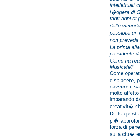
intellettuali
l�opera di 
tanti anni d
della vicenda 
possibile un 
non preveda 
La prima all
presidente di
Come ha reag
Musicale?
Come operato
dispiacere,
davvero il sa
molto affett
imparando da
creativit� ch
Detto questo
pi� approfon
forza di pene
sulla citt� 