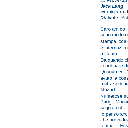
La Provincia
Jack Lang
ex ministro d
"Salvate l'A
Caro amico I
sono molto or
stampa local
e internazion
a Como.
Da quando ci
coordinare de
Quando ero M
avuto la pos
realizzazione
Mozart.
Numerose son
Parigi, Mona
soggiornato.
Io penso anc
che prevedeva
tempo, il Fes