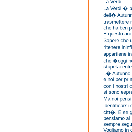
La Verdi.
La Verdi � b
dell� Autunn
trasmettere 
che ha ben p
E questo anc
Sapere che u
ritenere ini
appartiene in
che �oggi n
stupefacente
L� Autunno M
e noi per pri
con i nostri 
si sono espr
Ma noi pensi
identificars
citt�. E se g
pensiamo al p
sempre seguo
Vogliamo in 