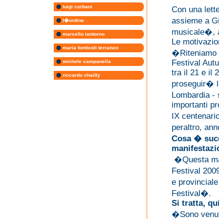
luigi corbani
Con una lette
assieme a Gi
l�ordine
musicale�, 
marcello iantorno
Le motivazion
maria fonticoli terraneo
�Riteniamo d
Festival Aut
michele campanella
tra il 21 e il
riccardo chailly
proseguir� le
Lombardia - 
importanti pr
IX centenari
peraltro, ann
Cosa � succ
manifestazi
�Questa man
Festival 200
e provinciale
Festival�.
Si tratta, q
�Sono venuti