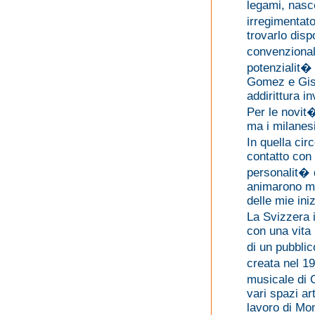
legami, nasc
irregimentato
trovarlo disp
convenzional
potenzialit� 
Gomez e Gise
addirittura i
Per le novit
ma i milanes
In quella ci
contatto con
personalit� q
animarono mom
delle mie ini
La Svizzera 
con una vita
di un pubbli
creata nel 1
musicale di 
vari spazi ar
lavoro di Mo