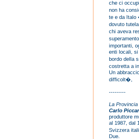
che ci occupi
non ha consi
te e da Italo
dovuto tutela
chi aveva res
superamento d
importanti, o
enti locali, s
bordo della 
costretta a i
Un abbraccio
difficolt�,
---------
La Provincia
Carlo Piccar
produttore mu
al 1987, dal
Svizzera ital
Due.