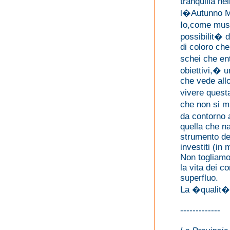
tranquilla n
l�Autunno M
Io,come musi
possibilit� d
di coloro che 
schei che en
obiettivi,� 
che vede allo
vivere quest
che non si m
da contorno 
quella che na
strumento de
investiti (in
Non togliamo
la vita dei 
superfluo.
La �qualit� 
-------------