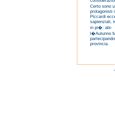
considerazio
Certo sono u
protagonisti
Piccardi ecce
sapienziali,
in pi�: abi-
l�Autunno Mu
partecipando
provincia.