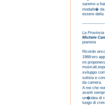
saremo a fia
modalit� da 
essere della 
----------------
La Provincia
Michele Ca
pianista
Ricordo anco
1968:ero app
mi proponev
musicali,esp
sviluppo com
solista e co
da camera.
A me che non
avanti sempr
un�idea di 
luogo di cre