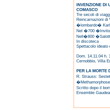
INVENZIONE DI
COMASCO
Tre secoli di viag
Reincarnazioni di 
�lombardo� Kar
Nel �700 �Invit
Nell�800 �Salot
In discoteca
Spettacolo ideato 
Dom. 14.11.04 h. 
Cernobbio, Villa E
PER LA MORTE 
R. Strauss: Seste
�Methamorphosen�
Scritto dopo il b
Ensemble Gaudea