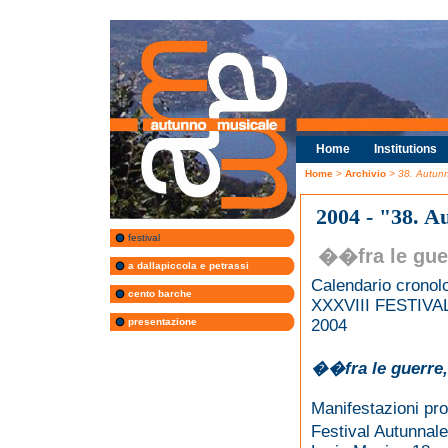
Home
Institutions
Home
>
Archivio
> 38. Autun
2004 - "38. A
festival
��fra le gue
a dallapiccola e petrassi
Calendario cronol
cento barche
XXXVIII FESTIV
presentazione
2004
��fra le guerre
Manifestazioni pro
Festival Autunnale