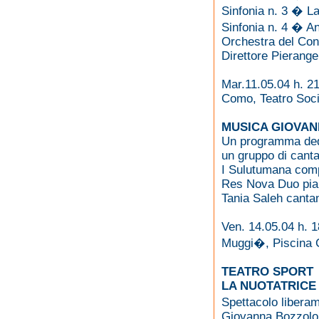
Sinfonia n. 3 � L
Sinfonia n. 4 � A
Orchestra del Con
Direttore Pierange
Mar.11.05.04 h. 2
Como, Teatro Soci
MUSICA GIOVAN
Un programma dedic
un gruppo di canta
I Sulutumana comp
Res Nova Duo pian
Tania Saleh canta
Ven. 14.05.04 h. 1
Muggi�, Piscina
TEATRO SPORT
LA NUOTATRICE
Spettacolo liberam
Giovanna Bozzolo 