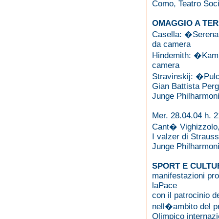
Como, Teatro Soci
OMAGGIO A TER
Casella: �Serenat
da camera
Hindemith: �Kamme
camera
Stravinskij: �Pulc
Gian Battista Perg
Junge Philharmon
Mer. 28.04.04 h. 2
Cant� Vighizzolo,
I valzer di Strauss
Junge Philharmon
SPORT E CULTU
manifestazioni pr
laPace
con il patrocinio 
nell�ambito del 
Olimpico internazi