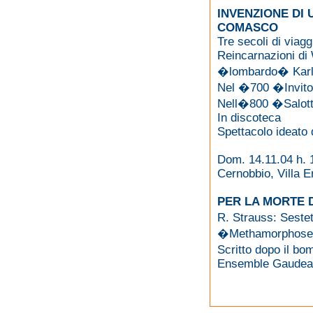
INVENZIONE DI
COMASCO
Tre secoli di viag
Reincarnazioni di 
�lombardo� Kar
Nel �700 �Invit
Nell�800 �Salot
In discoteca
Spettacolo ideato 
Dom. 14.11.04 h. 
Cernobbio, Villa E
PER LA MORTE 
R. Strauss: Seste
�Methamorphosen�
Scritto dopo il b
Ensemble Gaudea