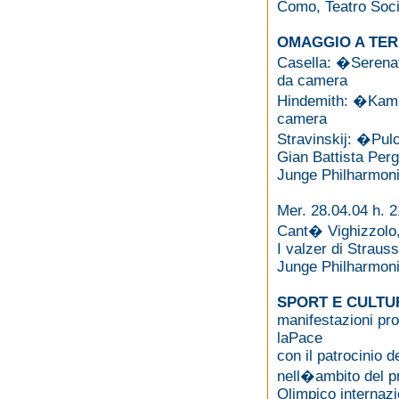
Como, Teatro Soci
OMAGGIO A TER
Casella: �Serenat
da camera
Hindemith: �Kamme
camera
Stravinskij: �Pulc
Gian Battista Perg
Junge Philharmon
Mer. 28.04.04 h. 2
Cant� Vighizzolo,
I valzer di Strauss
Junge Philharmon
SPORT E CULTU
manifestazioni pr
laPace
con il patrocinio 
nell�ambito del 
Olimpico internazi