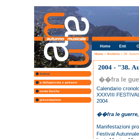
Home
Enti
C
Home
>
Archivio
> 38. Autun
2004 - "38. A
festival
��fra le gue
a dallapiccola e petrassi
Calendario cronol
cento barche
XXXVIII FESTIV
presentazione
2004
��fra le guerre
Manifestazioni pro
Festival Autunnale