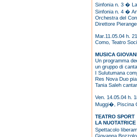
Sinfonia n. 3 � L
Sinfonia n. 4 � A
Orchestra del Con
Direttore Pierange
Mar.11.05.04 h. 2
Como, Teatro Soci
MUSICA GIOVAN
Un programma dedic
un gruppo di canta
I Sulutumana comp
Res Nova Duo pian
Tania Saleh canta
Ven. 14.05.04 h. 1
Muggi�, Piscina
TEATRO SPORT
LA NUOTATRICE
Spettacolo liberam
Giovanna Bozzolo 