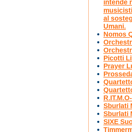
intende 
musicisti
al sosteg
Umani.
Nomos Q
Orchestr
Orchestr
Picotti L
Prayer L
Prossed
Quartett
Quartett
R.IT.M.O-
Sburlati
Sburlati
SIXE Suo
Timmerm