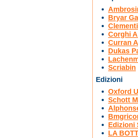
Ambrosin
Bryar Ga
Clementi
Corghi A
Curran A
Dukas P
Lachenm
Scriabin
Edizioni
Oxford U
Schott M
Alphons
Bmgrico
Edizioni
LA BOT