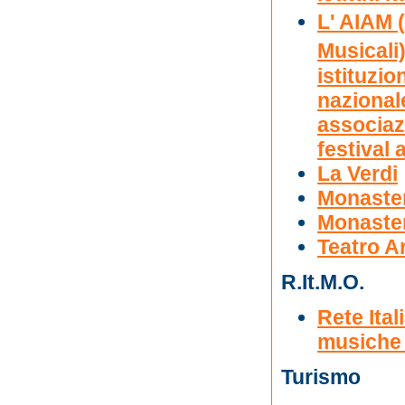
L' AIAM 
Musicali)
istituzio
nazional
associaz
festival 
La Verdi
Monaster
Monastero
Teatro A
R.It.M.O.
Rete Ital
musiche
Turismo