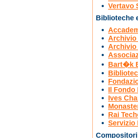
Vertavo 
Biblioteche 
Accademi
Archivio
Archivio
Associaz
Bart�k 
Bibliote
Fondazio
Il Fondo
Ives Cha
Monaster
Rai Tech
Servizio
Compositori