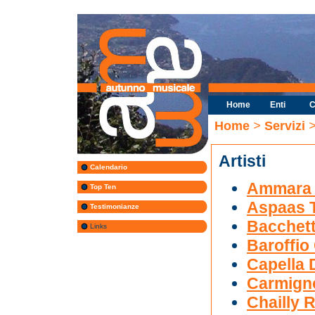
Home
Enti
C
Home
>
Servizi
>
Artisti
Calendario
Ammara 
Top Ten
Aspaas 
Testimonianze
Bacchett
Links
Baroffio
Capella D
Carmigno
Chailly 