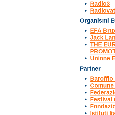
Radio3
Radiovat
Organismi Eu
EFA Brux
Jack La
THE EU
PROMOT
Unione 
Partner
Baroffio
Comune d
Federaz
Festival
Fondazio
Istituti 