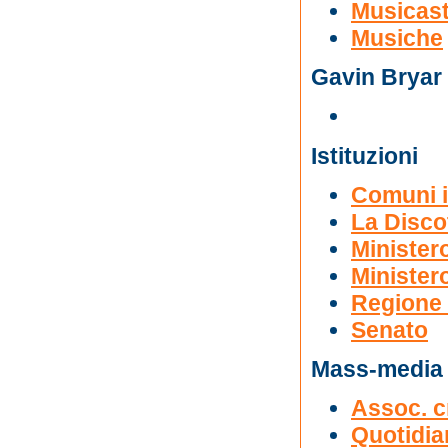
Musicas
Musiche
Gavin Bryar
Istituzioni
Comuni i
La Disco
Ministero
Ministero
Regione
Senato
Mass-media
Assoc. cr
Quotidian