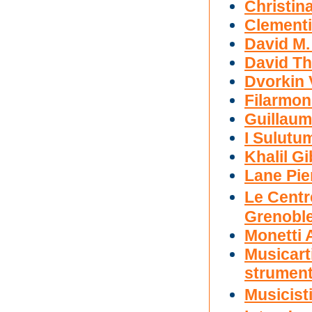
Christin
Clement
David M.
David T
Dvorkin 
Filarmon
Guillau
I Sulutu
Khalil G
Lane Pie
Le Centr
Grenobl
Monetti 
Musicarti
strument
Musicist