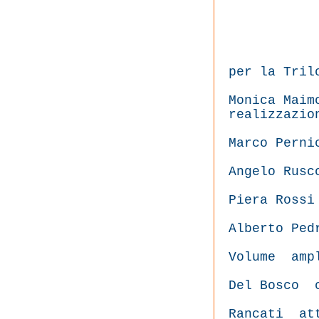
per la Tril
Monica Maim
realizzazio
Marco Perni
Angelo Rusc
Piera Rossi
Alberto Ped
Volume
amp
Del Bosco
Rancati
at