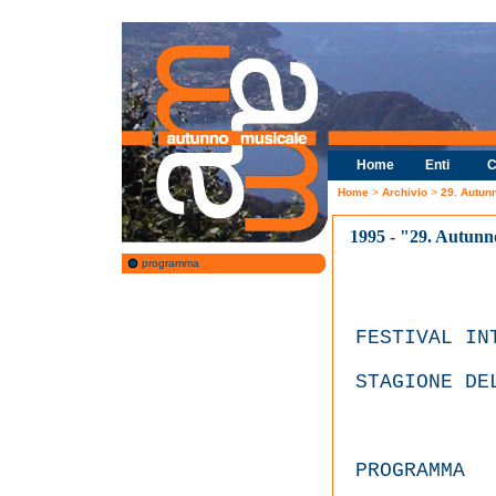
Home
Enti
C
Home
>
Archivio
>
29. Autun
1995 - "29. Autunn
programma
FESTIVAL IN
STAGIONE DE
PROGRAMMA