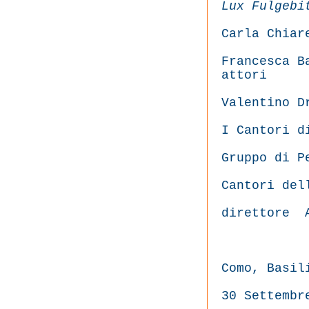
Lux Fulgebi
Carla Chiar
Francesca B
attori
Valentino D
I Cantori d
Gruppo di P
Cantori del
direttore
Como, Basil
30 Settembr