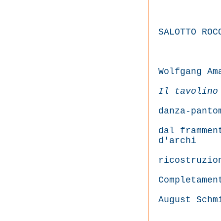
SALOTTO ROC
Wolfgang Am
Il tavolino
danza-panto
dal frammen
d'archi
ricostruzio
Completamen
August Schm