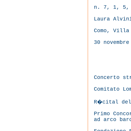
n. 7, 1, 5,
Laura Alvin
Como, Villa
30 novembre
Concerto st
Comitato Lo
R�cital del
Primo Conco
ad arco bar