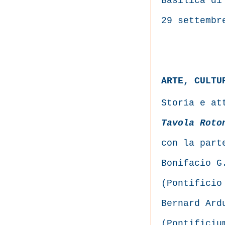
Basilica di
29 settembr
ARTE, CULTU
Storia e at
Tavola Roto
con la part
Bonifacio G
(Pontificio
Bernard Ard
(Pontificiu