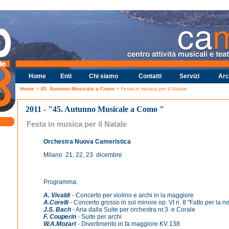
Home
Enti
Chi siamo
Contatti
Servizi
Arc
Home
>
45. Autunno Musicale a Como
> Festa in musica per il Natale
2011 - "45. Autunno Musicale a Como "
Festa in musica per il Natale
Orchestra Nuova Cameristica
Milano 21, 22, 23 dicembre
Programma:
A. Vivald
i - Concerto per violino e archi in la maggiore
A.Corelli
- Concerto grosso in sol minore op. VI n. 8 "Fatto per la no
J.S. Bach
- Aria dalla Suite per orchestra nr.3 e Corale
F. Couperin
- Suite per archi
W.A.Mozart
- Divertimento in fa maggiore KV 138