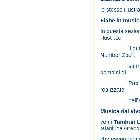
le stesse illust
Fiabe in music
In questa sezio
illustrate;
il primo proge
Number Zoo”,
su musiche di
bambini di
Paolo Furlan
realizzate
nell’ambito 
Musica dal viv
con i
Tamburi 
Gianluca Greco,
che eseguirann