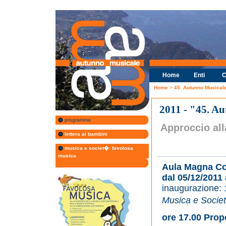
Home
Enti
C
Home
>
45. Autunno Musica
2011 - "45. A
programma
Approccio all
lettera ai bambini
musica e societ�: favolosa
musica
Aula Magna Col
dal 05/12/2011 
inaugurazione: 
Musica e Socie
ore 17.00 Prop