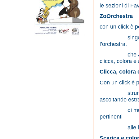
le sezioni di F
ZoOrchestr
con un click è p
singolarment
l’orchestra,
che apparira
clicca, colora e
Clicca, co
Con un click è p
strumenti mu
ascoltando estra
di musica di 
pertinenti
alle immag
Scarica e