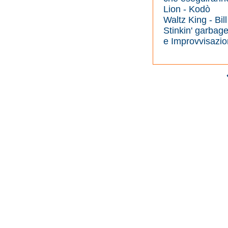
Lion - Kodò
Waltz King - Bil
Stinkin' garbag
e Improvvisazion