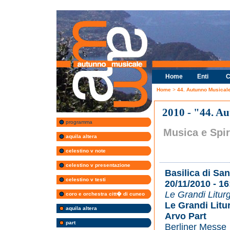
Home
Enti
C
Home
>
44. Autunno Musical
2010 - "44. A
programma
Musica e Spir
aquila altera
celestino v note
celestino v presentazione
Basilica di Sa
celestino v testi
20/11/2010 - 16
Le Grandi Litur
coro e orchestra citt� di cuneo
Le Grandi Litu
aquila altera
Arvo Part
part
Berliner Messe