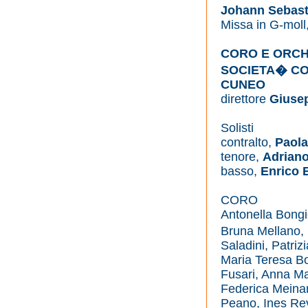
Johann Sebast
Missa in G-mol
CORO E ORCH
SOCIETA� CO
CUNEO
direttore
Giuse
Solisti
contralto,
Paola 
tenore,
Adriano
basso,
Enrico 
CORO
Antonella Bongi
Bruna Mellano, 
Saladini, Patriz
Maria Teresa Bo
Fusari, Anna Ma
Federica Meinar
Peano, Ines Reve