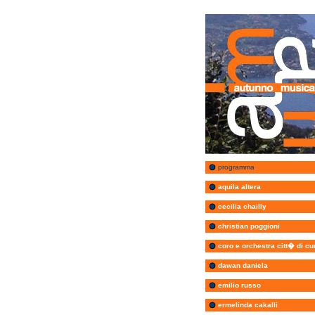
programma
aquila altera
cecilia chailly
christian poggioni
coro e orchestra citt� di c
dawan daniela
emilio russo
ermelinda cakalli