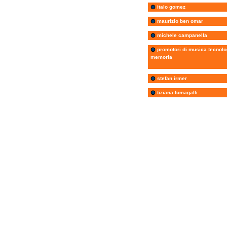
italo gomez
maurizio ben omar
michele campanella
promotori di musica tecnolo
memoria
stefan irmer
tiziana fumagalli