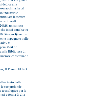
i dedica alla
mo-macchina. In tal
po industriale
ontinuare la ricerca
roduzione di
�IRIS, un istituto
 che in sei anni ha tra
. Di Giugno � autore
ente impegnato nelle
mativo e
pera Mort de
a alla Biblioteca di
umerose conferenze e
.
no,
il Premio EUNO.
affascinato dalla
 le sue profonde
o tecnologico per la
esi e forma di alta