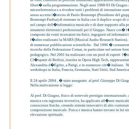
libert� nella programmazione. Negli anni 1988-93 Di Giugno s
microelettronica e a rivedere tutti i problemi di interazione uo
senso accetta l�invito di Paolo Bontempi (Presidente del grup
Bontempi-Farfisa) di rientrare in Italia con il duplice scopo di c
nel campo dell�informatica musicale e di dare supporto alla p
strumenti elettronici professionali per il Gruppo. Nasce cos� l
composto da venti ricercatori tra fisici, ingegneri ed informatici
l�altro realizzato la MARS (Musical Audio Research Station)
di numerose pubblicazioni scientifiche.
Dal 1996 � costantem
ricerche della Federazione Cemat, in particolare nel settore for
pedagogico..Nel 2001 ha realizzato con un pool di esperti
l�o
Cl�opatre di Berlioz, inserita in Opera High Tech, rappresentat
Alexandria d�Egitto, a Parigi, e in numerose citt� italiane.
N
workshops in Italia, Francia, Germania, Stati Uniti, Sud America
Il 24 aprile 2004 , � stato assegnato
al prof. Giuseppe Di Giug
Nella motivazione si legge:
Al prof. Di Giugno, fisico di notevole prestigio internazionale, 
musica con ragionata inventiva, ha applicato all�arte musicale
conoscenze fisiche, creando sistemi innovativi di alto contenut
composizione musicale. Fisica e musica hanno trovato in lui sint
elevazione spirituale.