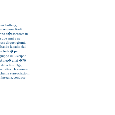
oni Golberg,
age compone Radio
orino d�ascensore in
a due anni e ne
osa di quei giorni.
ltando la radio dal
Hey Jude � per
 gruppo di Liverpool
ra. A met� anni �70
 della fine. Oggi
oacustica. Ha suonato
chestre e associazioni.
i. Insegna, conduce