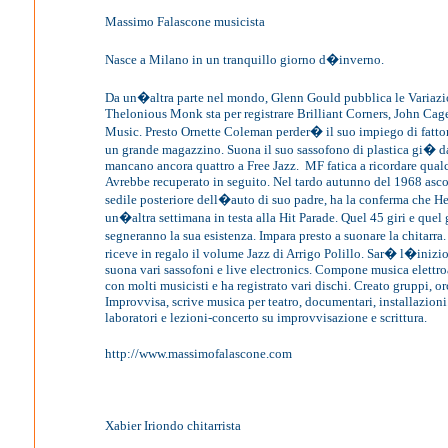
Massimo Falascone musicista
Nasce a Milano in un tranquillo giorno d�inverno.
Da un�altra parte nel mondo, Glenn Gould pubblica le Variazi
Thelonious Monk sta per registrare Brilliant Corners, John C
Music. Presto Ornette Coleman perder� il suo impiego di fatt
un grande magazzino. Suona il suo sassofono di plastica gi� d
mancano ancora quattro a Free Jazz.
MF fatica a ricordare qualc
Avrebbe recuperato in seguito. Nel tardo autunno del 1968 asco
sedile posteriore dell�auto di suo padre, ha la conferma che 
un�altra settimana in testa alla Hit Parade. Quel 45 giri e quel
segneranno la sua esistenza. Impara presto a suonare la chitar
riceve in regalo il volume Jazz di Arrigo Polillo. Sar� l�inizio
suona vari sassofoni e live electronics. Compone musica elettr
con molti musicisti e ha registrato vari dischi. Creato gruppi, or
Improvvisa, scrive musica per teatro, documentari, installazion
laboratori e lezioni-concerto su improvvisazione e scrittura.
http://www.massimofalascone.com
Xabier Iriondo chitarrista