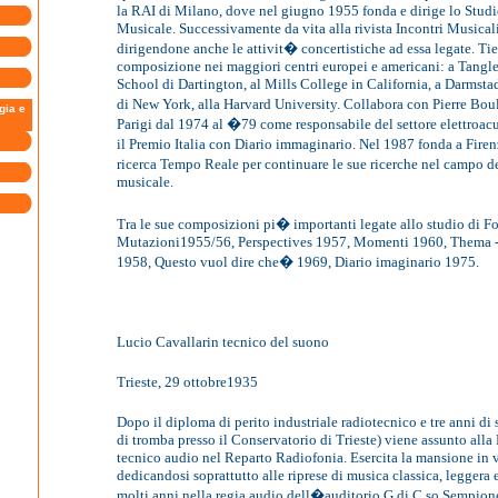
la RAI di Milano, dove nel giugno 1955 fonda e dirige lo Stud
Musicale. Successivamente da vita alla rivista Incontri Musicali
dirigendone anche le attivit� concertistiche ad essa legate. Tie
composizione nei maggiori centri europei e americani: a Tang
School di Dartington, al Mills College in California, a Darmstad
di New York, alla Harvard University. Collabora con Pierre Bou
gia e
Parigi dal 1974 al �79 come responsabile del settore elettroac
il Premio Italia con Diario immaginario. Nel 1987 fonda a Firen
ricerca Tempo Reale per continuare le sue ricerche nel campo 
musicale.
Tra le sue composizioni pi� importanti legate allo studio di F
Mutazioni1955/56, Perspectives 1957, Momenti 1960, Thema 
1958, Questo vuol dire che� 1969, Diario imaginario 1975.
Lucio Cavallarin tecnico del suono
Trieste, 29 ottobre1935
Dopo il diploma di perito industriale radiotecnico e tre anni di 
di tromba presso il Conservatorio di Trieste) viene assunto al
tecnico audio nel Reparto Radiofonia. Esercita la mansione in va
dedicandosi soprattutto alle riprese di musica classica, leggera 
molti anni nella regia audio dell�auditorio G di C.so Sempion