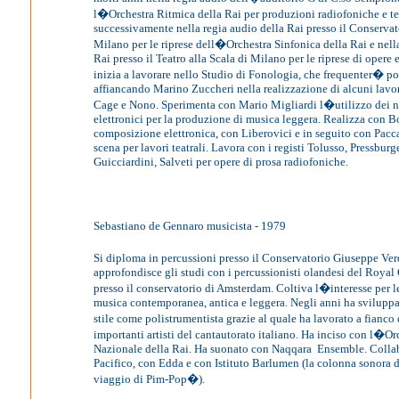
l�Orchestra Ritmica della Rai per produzioni radiofoniche e te
successivamente nella regia audio della Rai presso il Conservat
Milano per le riprese dell�Orchestra Sinfonica della Rai e nell
Rai presso il Teatro alla Scala di Milano per le riprese di opere
inizia a lavorare nello Studio di Fonologia, che frequenter� poi
affiancando Marino Zuccheri nella realizzazione di alcuni lavo
Cage e Nono. Sperimenta con Mario Migliardi l�utilizzo dei 
elettronici per la produzione di musica leggera. Realizza con 
composizione elettronica, con Liberovici e in seguito con Pacc
scena per lavori teatrali. Lavora con i registi Tolusso, Pressburge
Guicciardini, Salveti per opere di prosa radiofoniche.
Sebastiano de Gennaro musicista - 1979
Si diploma in percussioni presso il Conservatorio Giuseppe Ver
approfondisce gli studi con i percussionisti olandesi del Roy
presso il conservatorio di Amsterdam. Coltiva l�interesse per l
musica contemporanea, antica e leggera. Negli anni ha svilupp
stile come polistrumentista grazie al quale ha lavorato a fianco 
importanti artisti del cantautorato italiano. Ha inciso con l�Or
Nazionale della Rai. Ha suonato con Naqqara
Ensemble. Collabo
Pacifico, con Edda e con Istituto Barlumen (la colonna sonora d
viaggio di Pim-Pop�).