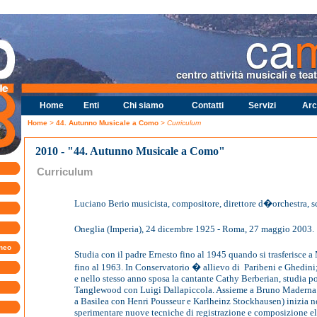
Home
Enti
Chi siamo
Contatti
Servizi
Arc
Home
>
44. Autunno Musicale a Como
> Curriculum
2010 - "44. Autunno Musicale a Como"
Curriculum
Luciano Berio musicista, compositore, direttore d�orchestra, sc
Oneglia (Imperia), 24 dicembre 1925 - Roma, 27 maggio 2003.
uneo
Studia con il padre Ernesto fino al 1945 quando si trasferisce a
fino al 1963. In Conservatorio � allievo di
Paribeni e Ghedini
e nello stesso anno sposa la cantante Cathy Berberian, studia po
Tanglewood con Luigi Dallapiccola. Assieme a Bruno Maderna 
a Basilea con Henri Pousseur e Karlheinz Stockhausen) inizia n
sperimentare nuove tecniche di registrazione e composizione el