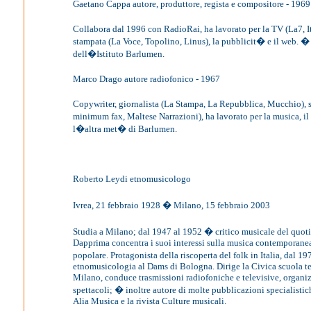
Gaetano Cappa autore, produttore, regista e compositore - 1969
Collabora dal 1996 con RadioRai, ha lavorato per la TV (La7, Ita
stampata (La Voce, Topolino, Linus), la pubblicit� e il web. 
dell�Istituto Barlumen.
Marco Drago autore radiofonico - 1967
Copywriter, giornalista (La Stampa, La Repubblica, Mucchio), scr
minimum fax, Maltese Narrazioni), ha lavorato per la musica, il 
l�altra met� di Barlumen.
Roberto Leydi etnomusicologo
Ivrea, 21 febbraio 1928 � Milano, 15 febbraio 2003
Studia a Milano; dal 1947 al 1952 � critico musicale del quot
Dapprima concentra i suoi interessi sulla musica contemporanea
popolare. Protagonista della riscoperta del folk in Italia, dal 
etnomusicologia al Dams di Bologna. Dirige la Civica scuola te
Milano, conduce trasmissioni radiofoniche e televisive, organiz
spettacoli; � inoltre autore di molte pubblicazioni specialistic
Alia Musica e la rivista Culture musicali.