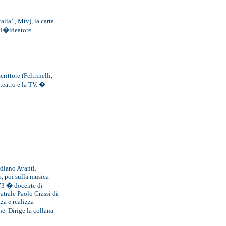
lia1, Mtv), la carta
� l�ideatore
ittore (Feltrinelli,
teatro e la TV. �
idiano Avanti.
, poi sulla musica
1973 � docente di
atrale Paolo Grassi di
za e realizza
he. Dirige la collana