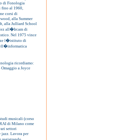
io di Fonologia
 fino al 1960,
ne corsi di
lewood, alla Summer
t, alla Julliard School
lez all�Ircam di
ustico. Nel 1975 vince
ze l�istituto di
dell�informatica
onologia ricordiamo:
- Omaggio a Joyce
studi musicali (corso
la RAI di Milano come
ri settori
e jazz. Lavora per
e registrando