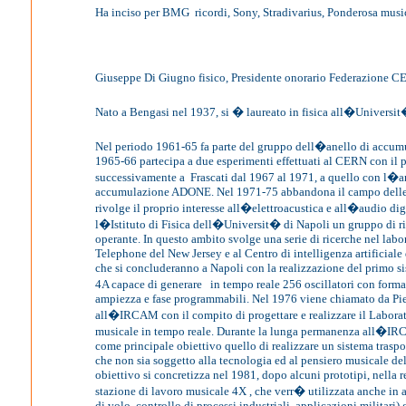
Ha inciso per BMG
ricordi, Sony, Stradivarius, Ponderosa musi
Giuseppe Di Giugno fisico, Presidente onorario Federazione 
Nato a Bengasi nel 1937, si � laureato in fisica all�Universi
Nel periodo 1961-65 fa parte del gruppo dell�anello di accu
1965-66 partecipa a due esperimenti effettuati al CERN con il 
successivamente a
Frascati dal 1967 al 1971, a quello con l�a
accumulazione ADONE. Nel 1971-75 abbandona il campo delle 
rivolge il proprio interesse all�elettroacustica e all�audio di
l�Istituto di Fisica dell�Universit� di Napoli un gruppo di r
operante. In questo ambito svolge una serie di ricerche nel labo
Telephone del New Jersey e al Centro di intelligenza artificiale
che si concluderanno a Napoli con la realizzazione del primo s
4A capace di generare
in tempo reale 256 oscillatori con for
ampiezza e fase programmabili. Nel 1976 viene chiamato da Pi
all�IRCAM con il compito di progettare e realizzare il Laborat
musicale in tempo reale. Durante la lunga permanenza all�I
come principale obiettivo quello di realizzare un sistema traspo
che non sia soggetto alla tecnologia ed al pensiero musicale d
obiettivo si concretizza nel 1981, dopo alcuni prototipi, nella 
stazione di lavoro musicale 4X , che verr� utilizzata anche in a
di volo, controllo di processi industriali, applicazioni militari)