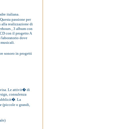
dre italiana.
 Questa passione per
 alla realizzazione di
terhours , 3 album con
CD con il progetto A
/laboratorio dove
 musicali.
re sonoro in progetti
isa. Le attivit� di
esign, consulenza
pubblicit�. La
 (piccole o grandi,
ale)