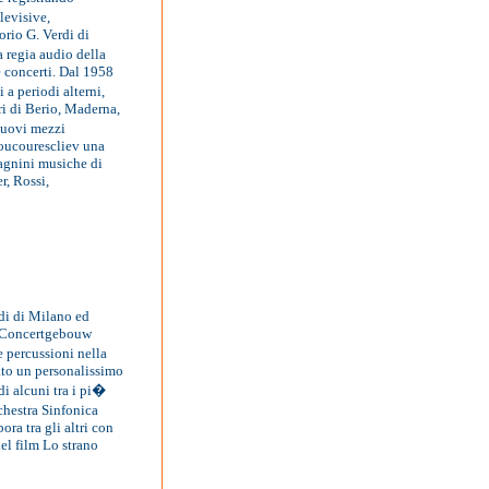
levisive,
orio G. Verdi di
a regia audio della
 e concerti. Dal 1958
 a periodi alterni,
ri di Berio, Maderna,
nuovi mezzi
Boucourescliev una
agnini musiche di
r, Rossi,
di di Milano ed
al Concertgebouw
e percussioni nella
ato un personalissimo
di alcuni tra i pi�
chestra Sinfonica
ra tra gli altri con
el film Lo strano