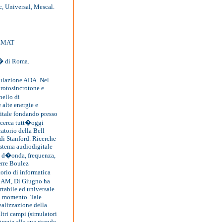
c, Universal, Mescal.
CEMAT
t� di Roma.
mulazione ADA. Nel
protosincrotone e
nello di
alte energie e
gitale fondando presso
icerca tutt�oggi
ratorio della Bell
 di Stanford. Ricerche
istema audiodigitale
ma d�onda, frequenza,
erre Boulez
orio di informatica
RCAM, Di Giugno ha
rtabile ed universale
el momento. Tale
realizzazione della
ltri campi (simulatori
 grazie alla sua grande