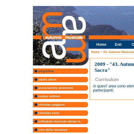
Home
Enti
C
Home
>
43. Autunno Musical
2009 - "43. Autu
Sacra"
programma
Curriculum
aquila altera
in quest' area sono elen
associazione pronomos
partecipanti.
cantus anthimi
christian poggioni
christian senn
collegium musicum almae m.
coro della novalesa