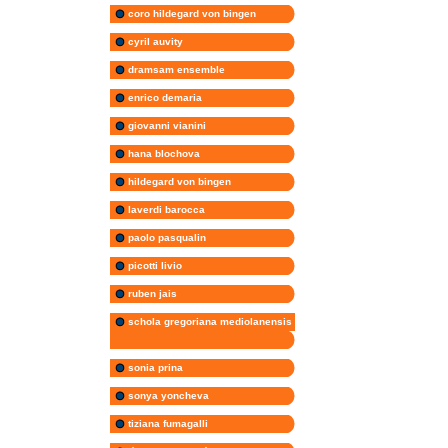
coro hildegard von bingen
cyril auvity
dramsam ensemble
enrico demaria
giovanni vianini
hana blochova
hildegard von bingen
laverdi barocca
paolo pasqualin
picotti livio
ruben jais
schola gregoriana mediolanensis
sonia prina
sonya yoncheva
tiziana fumagalli