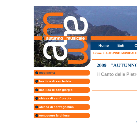
Home
Enti
C
Home
>
AUTUNNO MUSICALE 
2009 - "AUTUNN
programma
il Canto delle Pietr
basilica di san fedele
basilica di san giorgio
chiesa di sant' orsola
chiesa di sant'agostino
conoscere le chiese