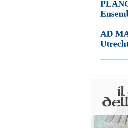
PLANC
Ensemb
AD M
Utrech