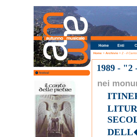
Home
Enti
C
Home
>
Archivio
> 2 - il Canto
1989 - "2 
festival
nei monu
ITINE
LITUR
SECO
DELL