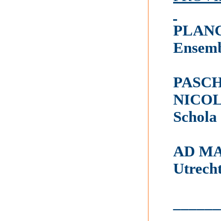
PLAN
Ensemb
PASCH
NICO
Schola
AD M
Utrech
______