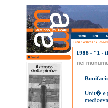
Home
Enti
C
Home
>
Archivio
> 1 - il Canto
1988 - "1 - i
festival
nei monumen
Bonifaci
Unit� e 
medioeva