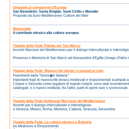
Omaggio ai compatroni d'Europa
San Benedetto
,
Santa Brigida
,
Santi Cirillo
e
Metodio
Proposto da Euro-Mediterraneo Culture dei Mari
Maimonide
il contributo ebraico alla cultura europea
Viaggio della Fede:Trilogia per San Marco
Incontri Marciani del Mediterraneo per il dialogo interculturale e interreligi
Presenza e Memoria di San Marco ad Alessandria d'Egitto,Umago d'lstria 
Viaggio della Fede: Manoscritti ebraici scampati al rogo
Frammenti dalla "Geniz�h italiana"
importanti fogli di manoscritti ebraici medievali e rinascimentali scampati ai 
Cinque e Seicento come legature di registri notarili, sono stati recentement
catalogati, e ci hanno restituito, fra l'altro, parti di opere rare o sconosciute.
Viaggio della Fede:Settimane Marciane del Mediterraneo
Incontri per il dialogo interculturale e interreligioso
a Venezia, Milano, Roma, Messina, Catania, Siracusa, Alexandria
Viaggio della Fede: La cultura ebraica a Bologna
tra Medioevo e Rinascimento