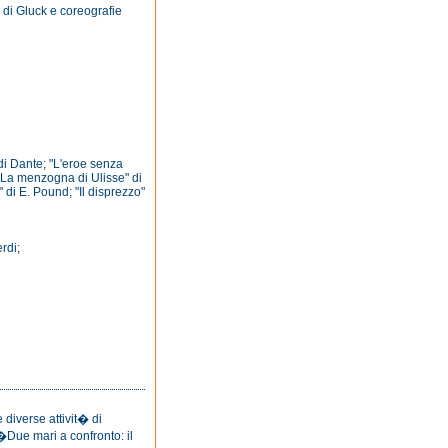
 di Gluck e coreografie
 di Dante; "L'eroe senza
 "La menzogna di Ulisse" di
 di E. Pound; "Il disprezzo"
rdi;
diverse attivit� di
 �Due mari a confronto: il