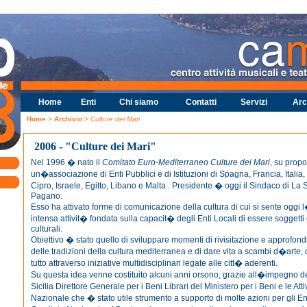
Home
Enti
Chi siamo
Contatti
Servizi
Arc
Home
>
Archivio
> Culture dei Mari
2006 - "Culture dei Mari"
Nel 1996 � nato il
Comitato Euro-Mediterraneo Culture dei Mari
, su propo
un�associazione di Enti Pubblici e di Istituzioni di Spagna, Francia, Italia,
Cipro, Israele, Egitto, Libano e Malta . Presidente � oggi il Sindaco di La 
Pagano.
Esso ha attivato forme di comunicazione della cultura di cui si sente ogg
intensa attivit� fondata sulla capacit� degli Enti Locali di essere soggetti 
culturali.
Obiettivo � stato quello di sviluppare momenti di rivisitazione e approfon
delle tradizioni della cultura mediterranea e di dare vita a scambi d�arte, di
tutto attraverso iniziative multidisciplinari legate alle citt� aderenti.
Su questa idea venne costituito alcuni anni orsono, grazie all�impegno d
Sicilia Direttore Generale per i Beni Librari del Ministero per i Beni e le Att
Nazionale che � stato utile strumento a supporto di molte azioni per gli Ent