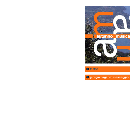
festival
giorgio pagano: messaggio