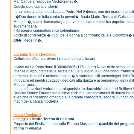
Mar Caribe e l'europeo Mediterraneo�.
Questo ciclo comprender�:
- una mostra italiana dedicata a Pedro Nel G�mez, uno dei massimi artist
- �Due donne in lotta contro la povert�: Beata Madre Teresa di Calcutta 
Medellin�, sacra drammaturgia per voce recitante e musica popolare ind
sudamericana
- Rassegna cinematografica colombiana
- ciclo di conferenze �I ruoli della donna a confronto: Italia e Colombia� 
citt�: Medellin�.
Lucania: Siti archeologici
Culture dei Mari fa rivivere i siti archeologici lucani
Inviato da La Redazione il 30/06/2006 (175 letture) News dello stesso aut
Intense di appuntamenti le serate dal 5 al 9 luglio 2006 che condurranno i
percorso di secoli e animeranno i pi� straordinari siti archeologici della Ba
Innovativi ed inediti spettacoli dedicati alla danza e ai personaggi della mit
Mediterraneo.
Le manifestazioni vedranno protagoniste tre danzatrici della Lori Belilove
Duncan Dance Foundation di New York che, con movimenti di danza ispirat
elleniche renderanno omaggio alla grande coreografa Isadora Duncan ch
madri della danza moderna.
I nuovi fondatori
omaggio a
Madre Teresa di Calcutta
Proposto dal Festival Lombardia Europa Musica nell�ambito del progr
donna in Albania