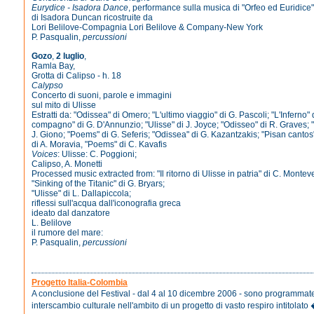
Eurydice - Isadora Dance
, performance sulla musica di "Orfeo ed Euridice"
di Isadora Duncan ricostruite da
Lori Belilove-Compagnia Lori Belilove & Company-New York
P. Pasqualin,
percussioni
Gozo
,
2 luglio
,
Ramla Bay,
Grotta di Calipso - h. 18
Calypso
Concerto di suoni, parole e immagini
sul mito di Ulisse
Estratti da: "Odissea" di Omero; "L'ultimo viaggio" di G. Pascoli; "L'Inferno"
compagno" di G. D'Annunzio; "Ulisse" di J. Joyce; "Odisseo" di R. Graves;
J. Giono; "Poems" di G. Seferis; "Odissea" di G. Kazantzakis; "Pisan cantos"
di A. Moravia, "Poems" di C. Kavafis
Voices
: Ulisse: C. Poggioni;
Calipso, A. Monetti
Processed music extracted from: "Il ritorno di Ulisse in patria" di C. Monteve
"Sinking of the Titanic" di G. Bryars;
"Ulisse" di L. Dallapiccola;
riflessi sull'acqua dall'iconografia greca
ideato dal danzatore
L. Belilove
il rumore del mare:
P. Pasqualin,
percussioni
Progetto Italia-Colombia
A conclusione del Festival - dal 4 al 10 dicembre 2006 - sono programmate 
interscambio culturale nell'ambito di un progetto di vasto respiro intitolato