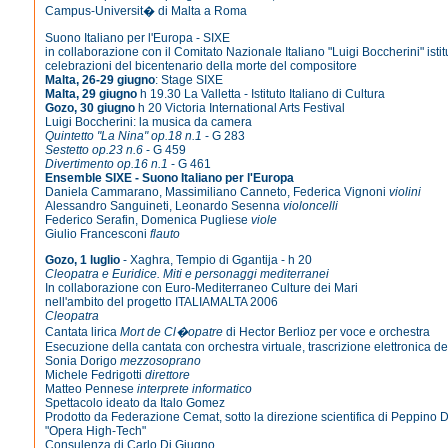
Campus-Universit� di Malta a Roma
Suono Italiano per l'Europa - SIXE
in collaborazione con il Comitato Nazionale Italiano "Luigi Boccherini" istit
celebrazioni del bicentenario della morte del compositore
Malta, 26-29 giugno
: Stage SIXE
Malta, 29 giugno
h 19.30 La Valletta - Istituto Italiano di Cultura
Gozo, 30 giugno
h 20 Victoria International Arts Festival
Luigi Boccherini: la musica da camera
Quintetto "La Nina" op.18 n.1
- G 283
Sestetto op.23 n.6
- G 459
Divertimento op.16 n.1
- G 461
Ensemble SIXE - Suono Italiano per l'Europa
Daniela Cammarano, Massimiliano Canneto, Federica Vignoni
violini
Alessandro Sanguineti, Leonardo Sesenna
violoncelli
Federico Serafin, Domenica Pugliese
viole
Giulio Francesconi
flauto
Gozo, 1 luglio
- Xaghra, Tempio di Ggantija - h 20
Cleopatra e Euridice. Miti e personaggi mediterranei
In collaborazione con Euro-Mediterraneo Culture dei Mari
nell'ambito del progetto ITALIAMALTA 2006
Cleopatra
Cantata lirica
Mort de Cl�opatre
di Hector Berlioz per voce e orchestra
Esecuzione della cantata con orchestra virtuale, trascrizione elettronica 
Sonia Dorigo
mezzosoprano
Michele Fedrigotti
direttore
Matteo Pennese
interprete informatico
Spettacolo ideato da Italo Gomez
Prodotto da Federazione Cemat, sotto la direzione scientifica di Peppino D
"Opera High-Tech"
Consulenza di Carlo Di Giugno