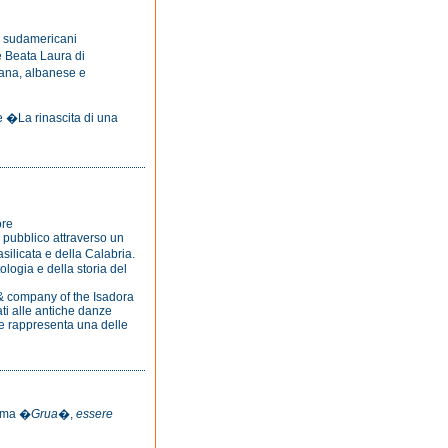
i sudamericani
e Beata Laura di
iana, albanese e
e �La rinascita di una
ore
l pubblico attraverso un
silicata e della Calabria.
ologia e della storia del
 & company of the Isadora
i alle antiche danze
e rappresenta una delle
amma �
Grua
�,
essere