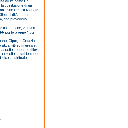
�
ha avuto come filo
la costituzione di un
o il suo iter istituzionale.
limpici di Atene ed
gua, che prevedeva
e Italiana che, valutata
it� per le proprie Navi
Libano, Cipro, la Croazia.
a attualit� ed interesse,
n aspetto di enorme rilievo
 ha scelto alcuni temi per
istico e spirituale.
o