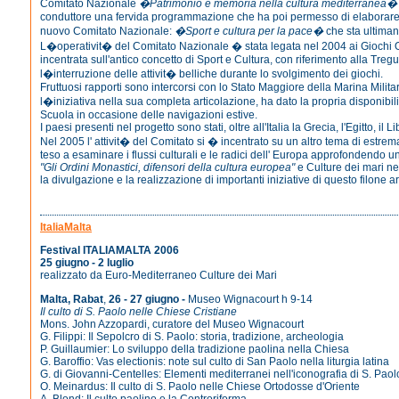
Comitato Nazionale
�Patrimonio e memoria nella cultura mediterranea
conduttore una fervida programmazione che ha poi permesso di elaborare 
nuovo Comitato Nazionale:
�Sport e cultura per la pace�
che sta ultimand
L�operativit� del Comitato Nazionale � stata legata nel 2004 ai Giochi O
incentrata sull'antico concetto di Sport e Cultura, con riferimento alla Tre
l�interruzione delle attivit� belliche durante lo svolgimento dei giochi.
Fruttuosi rapporti sono intercorsi con lo Stato Maggiore della Marina Militar
l�iniziativa nella sua completa articolazione, ha dato la propria disponibil
Scuola in occasione delle navigazioni estive.
I paesi presenti nel progetto sono stati, oltre all'Italia la Grecia, l'Egitto, il 
Nel 2005 l' attivit� del Comitato si � incentrato su un altro tema di estrem
teso a esaminare i flussi culturali e le radici dell' Europa approfondendo u
"Gli Ordini Monastici, difensori della cultura europea"
e Culture dei mari ne
la divulgazione e la realizzazione di importanti iniziative di questo filone art
ItaliaMalta
Festival ITALIAMALTA 2006
25 giugno - 2 luglio
realizzato da Euro-Mediterraneo Culture dei Mari
Malta, Rabat
,
26 - 27 giugno -
Museo Wignacourt h 9-14
Il culto di S. Paolo nelle Chiese Cristiane
Mons. John Azzopardi, curatore del Museo Wignacourt
G. Filippi: Il Sepolcro di S. Paolo: storia, tradizione, archeologia
P. Guillaumier: Lo sviluppo della tradizione paolina nella Chiesa
G. Baroffio: Vas electionis: note sul culto di San Paolo nella liturgia latina
G. di Giovanni-Centelles: Elementi mediterranei nell'iconografia di S. Paol
O. Meinardus: Il culto di S. Paolo nelle Chiese Ortodosse d'Oriente
A. Blond: Il culto paolino e la Controriforma