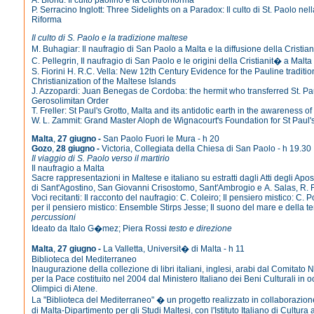
P. Serracino Inglott: Three Sidelights on a Paradox: Il culto di St. Paolo nel
Riforma
Il culto di S. Paolo e la tradizione maltese
M. Buhagiar: Il naufragio di San Paolo a Malta e la diffusione della Cristia
C. Pellegrin, Il naufragio di San Paolo e le origini della Cristianit� a Malta
S. Fiorini H. R.C. Vella: New 12th Century Evidence for the Pauline traditi
Christianization of the Maltese Islands
J. Azzopardi: Juan Benegas de Cordoba: the hermit who transferred St. Paul
Gerosolimitan Order
T. Freller: St Paul's Grotto, Malta and its antidotic earth in the awareness
W. L. Zammit: Grand Master Aloph de Wignacourt's Foundation for St Paul's
Malta
,
27 giugno -
San Paolo Fuori le Mura - h 20
Gozo
,
28 giugno -
Victoria, Collegiata della Chiesa di San Paolo - h 19.30
Il viaggio di S. Paolo verso il martirio
Il naufragio a Malta
Sacre rappresentazioni in Maltese e italiano su estratti dagli Atti degli Apost
di Sant'Agostino, San Giovanni Crisostomo, Sant'Ambrogio e A. Salas, R. 
Voci recitanti: Il racconto del naufragio: C. Coleiro; Il pensiero mistico: C.
per il pensiero mistico: Ensemble Stirps Jesse; Il suono del mare e della t
percussioni
Ideato da Italo G�mez; Piera Rossi
testo e direzione
Malta
,
27 giugno -
La Valletta, Universit� di Malta - h 11
Biblioteca del Mediterraneo
Inaugurazione della collezione di libri italiani, inglesi, arabi dal Comitato
per la Pace costituito nel 2004 dal Ministero Italiano dei Beni Culturali in 
Olimpici di Atene.
La "Biblioteca del Mediterraneo" � un progetto realizzato in collaborazion
di Malta-Dipartimento per gli Studi Maltesi, con l'Istituto Italiano di Cultura