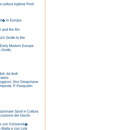
la cultura inglese Post-
nit� in Europa
on and the Re-
's Grotto to the
 of Early Modern Europe
 Grotto.
oli, da testi
Fabris
 Poggioni; Voci Gregoriane
empesta: P. Pasqualin
 Nazionale Sport e Cultura
occasione dei Giochi
e con l'Universit�
 a Malta e con Link