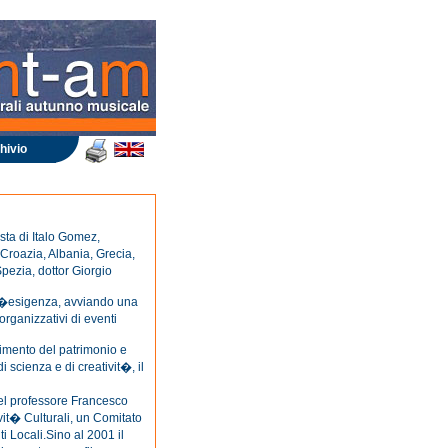
hivio
sta di Italo Gomez,
 Croazia, Albania, Grecia,
Spezia, dottor Giorgio
i l�esigenza, avviando una
organizzativi di eventi
dimento del patrimonio e
 scienza e di creativit�, il
el professore Francesco
ivit� Culturali, un Comitato
i Locali.Sino al 2001 il