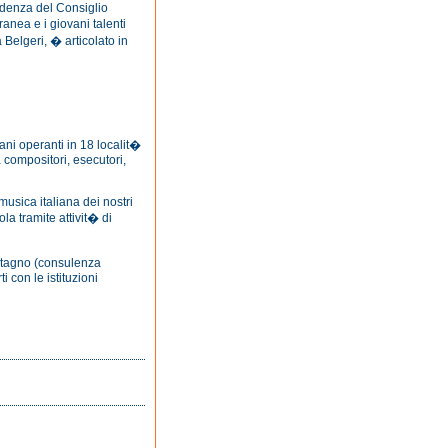
idenza del Consiglio
anea e i giovani talenti
 Belgeri, � articolato in
ani operanti in 18 localit�
 compositori, esecutori,
 musica italiana dei nostri
la tramite attivit� di
stagno (consulenza
 con le istituzioni