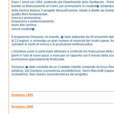
Dopo l' avvio nel 1994, sostenuto dal Dipartimento dello Spettacolo - Pres
tramite un finanziamento al Cidim, per promuovere la creativit� contempor
della musica italiana, il progetto MusicaDuemila, ideato e diretto da Gisella
quattro filoni fondamentali:
ricerca e promozione;
formazione e perfezionamento;
avvio alla carriera,
nuova creativit�.
Il programma Dionysos, ivi inserito, � stato elaborato da 28 ensemble itali
di 13 regioni, e coinvolge un gran numero di musicisti del nostro paese, fra
operatori in centri di ricerca e di produzione elettroacustica.
L'iniziativa vuole in particolare stimolare il confronto fra l'esecuzione della
giorni e l'uso di nuovi spazi, e ricercare un rapporto con il mondo della scuo
promozione appositamente finalizzate.
Dionysos � stato condotto da un Comitato ristretto composto da Enzo Re
artistica), Gio Dardano (consulenza architettonica), Vanni Marchetti (rapporti
scolastiche), Italo Gomez (sovrintendenza del progetto).
Dyonisos 1995
Dyonisos 1996