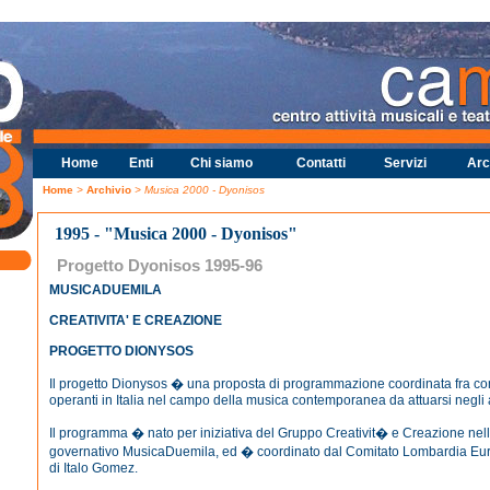
Home
Enti
Chi siamo
Contatti
Servizi
Arc
Home
>
Archivio
> Musica 2000 - Dyonisos
1995 - "Musica 2000 - Dyonisos"
Progetto Dyonisos 1995-96
MUSICADUEMILA
CREATIVITA' E CREAZIONE
PROGETTO DIONYSOS
Il progetto Dionysos � una proposta di programmazione coordinata fra c
operanti in Italia nel campo della musica contemporanea da attuarsi negli
Il programma � nato per iniziativa del Gruppo Creativit� e Creazione nell
governativo MusicaDuemila, ed � coordinato dal Comitato Lombardia Eur
di Italo Gomez.