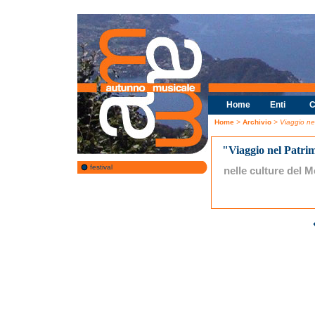
Home
Enti
C
Home
>
Archivio
> Viaggio ne
"Viaggio nel Patri
festival
nelle culture del 