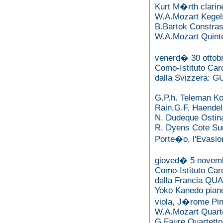
Kurt M�rth clarine
W.A.Mozart Kegelst
B.Bartok Constrast
W.A.Mozart Quintet
venerd� 30 ottobr
Como-Istituto Car
dalla Svizzera:
G.P.h. Teleman Ko
Rain,G.F. Haendel
N. Dudeque Ostina
R. Dyens Cote Sud
Porte�o, l'Evasio
gioved� 5 novemb
Como-Istituto Car
dalla Francia Q
Yoko Kanedo piano
viola, J�rome Pin
W.A.Mozart Quarte
G.Faure Quartetto 