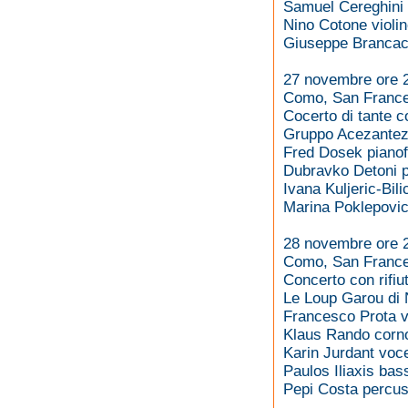
Samuel Cereghini 
Nino Cotone violi
Giuseppe Brancacc
27 novembre ore 
Como, San Franc
Cocerto di tante co
Gruppo Acezantez
Fred Dosek pianof
Dubravko Detoni p
Ivana Kuljeric-Bil
Marina Poklepovic
28 novembre ore 
Como, San Franc
Concerto con rifiut
Le Loup Garou di 
Francesco Prota v
Klaus Rando corno
Karin Jurdant voc
Paulos Iliaxis bas
Pepi Costa percus