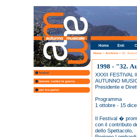
Home
Enti
C
Home
>
Archivio
> 32. Autun
1998 - "32. A
festival
XXXII FESTIVAL
AUTUNNO MUSI
bosnia: contro la guerra
Presidente e Diret
per ico parisi
Programma
1 ottobre - 15 di
Il Festival � pro
con il contributo 
dello Spettacolo,
Regione Lombardia