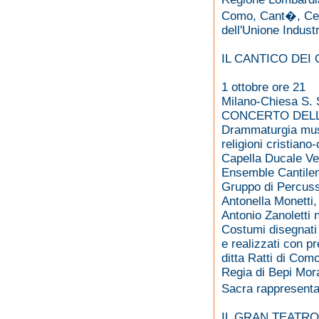
Como, Cant�, Cer
dell'Unione Indust
IL CANTICO DEI 
1 ottobre ore 21
Milano-Chiesa S. 
CONCERTO DELLE
Drammaturgia music
religioni cristiano
Capella Ducale Vene
Ensemble Cantilena
Gruppo di Percus
Antonella Monetti, 
Antonio Zanoletti 
Costumi disegnat
e realizzati con p
ditta Ratti di Com
Regia di Bepi Mor
Sacra rappresenta
IL GRAN TEATRO