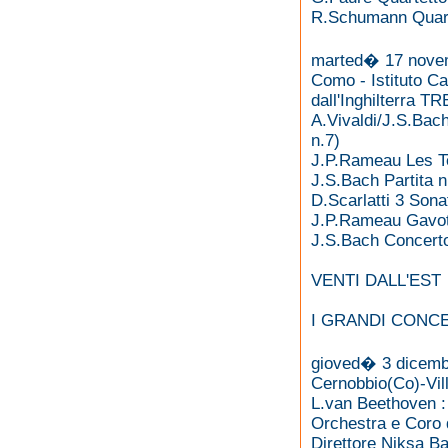
R.Schumann Quart
marted� 17 nove
Como - Istituto C
dall'Inghilterra
A.Vivaldi/J.S.Bac
n.7)
J.P.Rameau Les Te
J.S.Bach Partita 
D.Scarlatti 3 Sona
J.P.Rameau Gavot
J.S.Bach Concerto
VENTI DALL'EST
I GRANDI CONCE
gioved� 3 dicemb
Cernobbio(Co)-Vil
L.van Beethoven :
Orchestra e Coro 
Direttore Niksa B