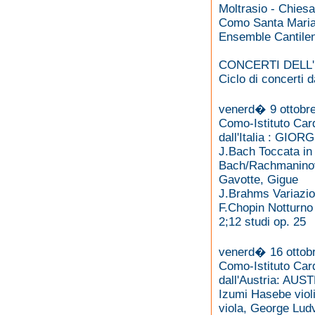
Moltrasio - Chiesa
Como Santa Maria
Ensemble Cantilena
CONCERTI DELL
Ciclo di concerti
venerd� 9 ottobre
Como-Istituto Car
dall'Italia : GIO
J.Bach Toccata in
Bach/Rachmaninov D
Gavotte, Gigue
J.Brahms Variazio
F.Chopin Notturno 
2;12 studi op. 25
venerd� 16 ottobr
Como-Istituto Car
dall'Austria: A
Izumi Hasebe viol
viola, George Ludv