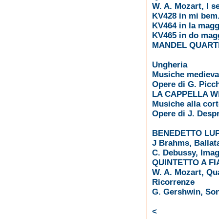
W. A. Mozart, I s
KV428 in mi bem
KV464 in la magg
KV465 in do mag
MANDEL QUART
Ungheria
Musiche medieval
Opere di G. Picch
LA CAPPELLA WI
Musiche alla cort
Opere di J. Despr
BENEDETTO LUPO
J Brahms, Ballat
C. Debussy, Image
QUINTETTO A FI
W. A. Mozart, Qua
Ricorrenze
G. Gershwin, So
<