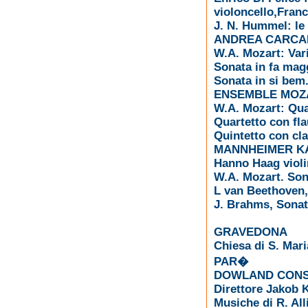
violoncello,Fran
J. N. Hummel: le 
ANDREA CARCAN
W.A. Mozart: Var
Sonata in fa mag
Sonata in si bem
ENSEMBLE MOZAR
W.A. Mozart: Qua
Quartetto con fla
Quintetto con cla
MANNHEIMER 
Hanno Haag violi
W.A. Mozart. Son
L van Beethoven,
J. Brahms, Sonat
GRAVEDONA
Chiesa di S. Mari
PAR�
DOWLAND CON
Direttore Jakob 
Musiche di R. All