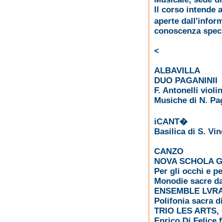
Il corso intende 
aperte dall'info
conoscenza speci
<
ALBAVILLA
DUO PAGANINII
F. Antonelli violi
Musiche di N. Pag
iCANT�
Basilica di S. Vi
CANZO
NOVA SCHOLA 
Per gli occhi e p
Monodie sacre dal
ENSEMBLE LVR
Polifonia sacra d
TRIO LES ARTS,
Enrico Di Felice 