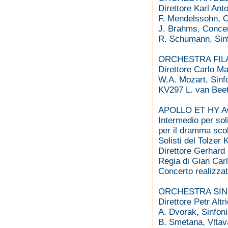
Direttore Karl An
F. Mendelssohn, Ou
J. Brahms, Concert
R. Schumann, Sinfo
ORCHESTRA FIL
Direttore Carlo Mar
W.A. Mozart, Sinf
KV297 L. van Beet
APOLLO ET HY AC
Intermedio per sol
per il dramma sco
Solisti del Tolze
Direttore Gerhar
Regia di Gian Car
Concerto realizzat
ORCHESTRA SIN
Direttore Petr Altr
A. Dvorak, Sinfoni
B. Smetana, Vltav