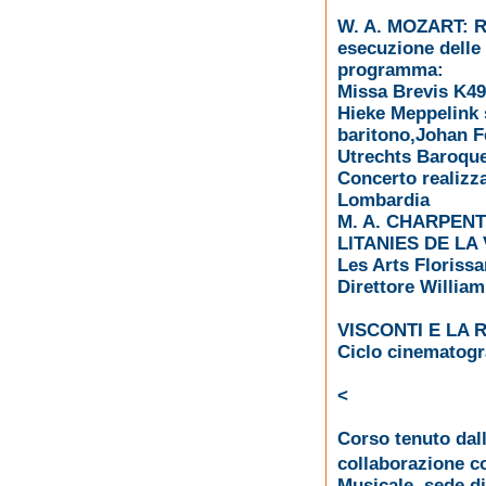
W. A. MOZART: 
esecuzione delle
programma:
Missa Brevis K4
Hieke Meppelink 
baritono,Johan F
Utrechts Baroque
Concerto realizza
Lombardia
M. A. CHARPENT
LlTANIES DE LA
Les Arts Florissa
Direttore William
VISCONTI E LA 
Ciclo cinematogra
<
Corso tenuto dal
collaborazione c
Musicale, sede d