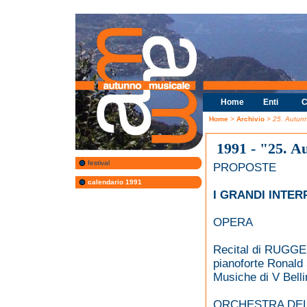
Home
Enti
C
Home
>
Archivio
> 25. Autun
1991 - "25. A
festival
PROPOSTE
calendario 1991
I GRANDI INTER
OPERA
Recital di RUG
pianoforte Ronald
Musiche di V Bellin
ORCHESTRA DELL