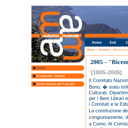
Home
Enti
C
Home
>
Archivio
> Bicentenari
2005 - "Bicen
festival
(1805-2005)
el capricho - madrid
Il Comitato Nazion
suono italiano per l' europa
Bono, � stato istit
Culturali, Dipartim
per i Beni Librari e
i Comitati e le Edi
La costituzione d
congiuntamente, da
a Como. Al Comita