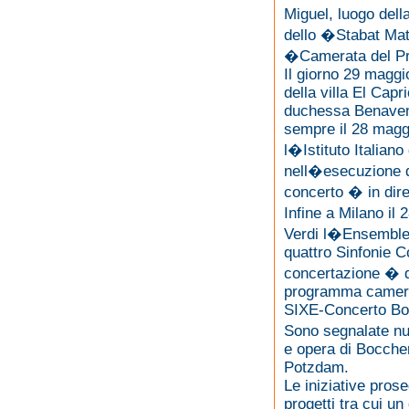
Miguel, luogo dell
dello �Stabat Mat
�Camerata del Pr
Il giorno 29 maggio
della villa El Capr
duchessa Benavent
sempre il 28 maggi
l�Istituto Italian
nell�esecuzione d
concerto � in dire
Infine a Milano i
Verdi l�Ensemble
quattro Sinfonie C
concertazione � d
programma cameris
SIXE-Concerto Bo
Sono segnalate num
e opera di Boccher
Potzdam.
Le iniziative pros
progetti tra cui un