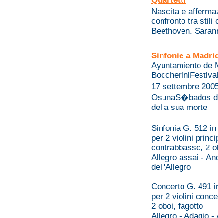
Quartetti
Nascita e affermaz
confronto tra stil
Beethoven. Saranno
Sinfonie a Madrid
Ayuntamiento de M
BoccheriniFestiv
17 settembre 200
OsunaS�bados de 
della sua morte
Sinfonia G. 512 in
per 2 violini princi
contrabbasso, 2 ob
Allegro assai - An
dell'Allegro
Concerto G. 491 i
per 2 violini concer
2 oboi, fagotto
Allegro - Adagio - 