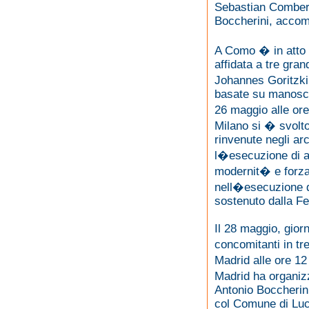
Sebastian Comberti
Boccherini, accom
A Como � in atto l
affidata a tre grand
Johannes Goritzki
basate su manoscri
26 maggio alle or
Milano si � svolto
rinvenute negli ar
l�esecuzione di a
modernit� e forza 
nell�esecuzione 
sostenuto dalla 
Il 28 maggio, gior
concomitanti in tre
Madrid alle ore 1
Madrid ha organi
Antonio Boccherin
col Comune di Luc