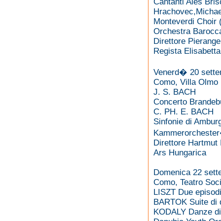
Cantanti Ales Bris
Hrachovec,Michael
Monteverdi Choir 
Orchestra Barocca
Direttore Pierange
Regista Elisabett
Venerd� 20 sette
Como, Villa Olmo
J. S. BACH
Concerto Brandeb
C. PH. E. BACH
Sinfonie di Ambu
Kammerorchester�
Direttore Hartmu
Ars Hungarica
Domenica 22 sett
Como, Teatro Soci
LISZT Due episodi
BARTOK Suite di 
KODALY Danze di