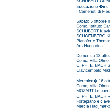
SCHUBERT Ottett
Esecuzione �inc
I Cameristi di Fie
Sabato 5 ottobre h
Como, Istituto Ca
SCHUBERT Klavie
SCHOENBERG Kla
Pianoforte Thoma
Ars Hungarica
Domenica 13 ottob
Como, Villa Olmo
C. PH. E. BACH S
Clavicembalo Mik
Mercoled� 16 otto
Como, Villa Olmo
MOZART Le opere i
C. PH. E. BACH R
Fortepiano e clavi
Marcia Hadijmark