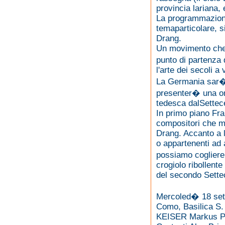
provincia lariana
La programmazione
temaparticolare, s
Drang.
Un movimento che 
punto di partenza 
l'arte dei secoli a 
La Germania sar� 
presenter� una or
tedesca dalSettec
In primo piano Fr
compositori che m
Drang. Accanto a l
o appartenenti ad a
possiamo cogliere
crogiolo ribollente
del secondo Sette
Mercoled� 18 set
Como, Basilica S.
KEISER Markus P