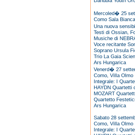
Danubia Youth Orc
Mercoled� 25 set
Como Sala Bianca 
Una nuova sensibil
Testi di Ossian, 
Musiche di NEB
Voce recitante S
Soprano Ursula Fi
Trio La Gaia Scie
Ars Hungarica
Venerd� 27 sette
Como, Villa Olmo
Integrale: I Quarte
HAYDN Quartetti o
MOZART Quartetto
Quartetto Festetic
Ars Hungarica
Sabato 28 settemb
Como, Villa Olmo
Integrale: I Quarte