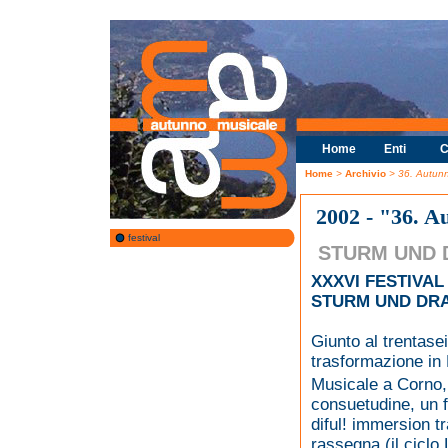
Home
Enti
C
Home
>
Archivio
> 36. Autun
2002 - "36. A
festival
STURM UND
XXXVI FESTIVA
STURM UND DR
Giunto al trentase
trasformazione in 
Musicale a Corno,
consuetudine, un fi
diful! immersion t
rassegna (il ciclo