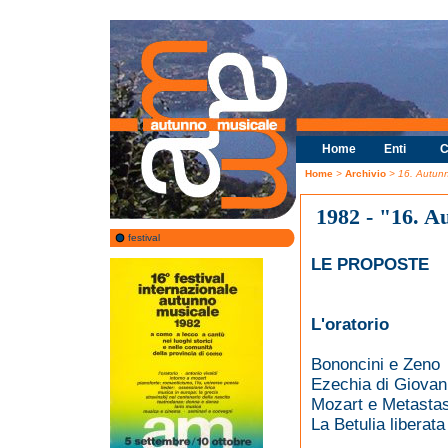
Home
Enti
C
Home
>
Archivio
> 16. Autun
1982 - "16. A
festival
LE PROPOSTE
L'oratorio
Bononcini e Zeno
Ezechia di Giovan
Mozart e Metastas
La Betulia libera