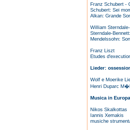
Franz Schubert - 
Schubert: Sei mome
Alkan: Grande Son
William Sterndale
Sterndale-Bennett
Mendelssohn: Sona
Franz Liszt
Etudes d'executio
Lieder: ossession
Wolf e Moerike Li
Henri Duparc M�l
Musica in Europa
Nikos Skalkottas
Iannis Xemakis
musiche strumenta