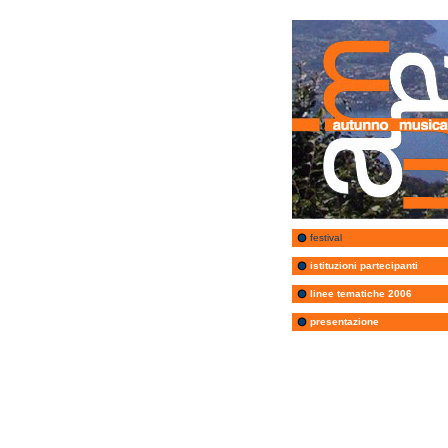
festival
istituzioni partecipanti
linee tematiche 2006
presentazione