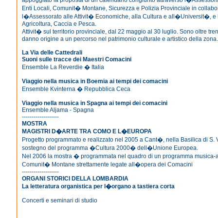
appoggiato la proposta di un calendario congiunto attraverso l�Assessorato
Enti Locali, Comunit� Montane, Sicurezza e Polizia Provinciale in collab
l�Assessorato alle Attivit� Economiche, alla Cultura e all�Universit�, e
Agricoltura, Caccia e Pesca.
Attivit� sul territorio provinciale, dal 22 maggio al 30 luglio. Sono oltre tr
danno origine a un percorso nel patrimonio culturale e artistico della zona.
La Via delle Cattedrali
Suoni sulle tracce dei Maestri Comacini
Ensemble La Reverdie � Italia
Viaggio nella musica in Boemia ai tempi dei comacini
Ensemble Kvinterna � Repubblica Ceca
Viaggio nella musica in Spagna ai tempi dei comacini
Ensemble Aljama - Spagna
-------------------
MOSTRA
MAGISTRI D�ARTE TRA COMO E L�EUROPA
Progetto programmato e realizzato nel 2005 a Cant�, nella Basilica di S. V
sostegno del programma �Cultura 2000� dell�Unione Europea.
Nel 2006 la mostra � programmata nel quadro di un programma musica-arc
Comunit� Montane strettamente legate all�opera dei Comacini
-------------------
ORGANI STORICI DELLA LOMBARDIA
La letteratura organistica per l�organo a tastiera corta
Concerti e seminari di studio