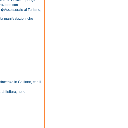
 alle Politiche per gli
orazione con
 l�Assessorato al Turismo,
enta manifestazioni che
incenzo in Galliano, con il
hitettura, nelle