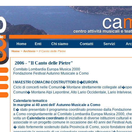
Home
Enti
Chi siamo
Contatti
Servizi
Arc
Home
>
Archivio
> Il Canto delle Pietre
2006 - "Il Canto delle Pietre"
Comitato Lombardia Europa Musica 2000
Fondazione Festival Autunno Musicale a Como
I MAESTRI COMACINI COSTRUTTORI D�EUROPA
Ciclo di concerti nelle Comunit� Montane strettamente collegate all�ope
Comunit� Montane Alpi Lepontine, Alto Lario Occidentale, Lario Intelvese
Calendario tematico
In margine ai 40 anni dell' Autunno Musicale a Como
E� stato presentato il programma coordinato promosso dalla Fondazione 
a Como congiuntamente al Comitato Lombardia Europa Musica 2000, che
volta un
Calendario coordinato
di iniziative di diverse istituzioni culturali e
associate in un progetto comune in occasione dei 40 anni del Festival Autu
� stato fortemente sostenuto dalla Provincia di Como, socio fondatore de