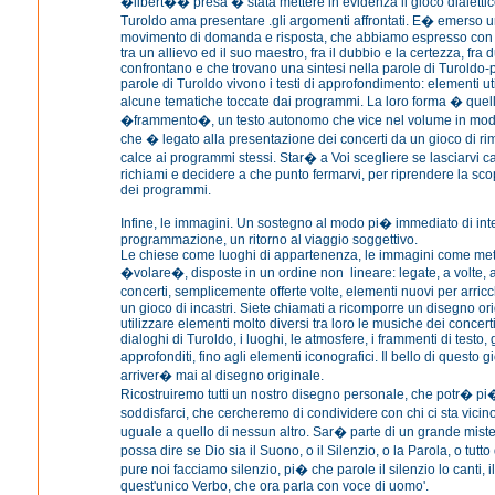
�libert�� presa � stata mettere in evidenza il gioco dialetti
Turoldo ama presentare .gli argomenti affrontati. E� emerso 
movimento di domanda e risposta, che abbiamo espresso con u
tra un allievo ed il suo maestro, fra il dubbio e la certezza, fra 
confrontano e che trovano una sintesi nella parole di Turoldo
parole di Turoldo vivono i testi di approfondimento: elementi uti
alcune tematiche toccate dai programmi. La loro forma � quell
�frammento�, un testo autonomo che vice nel volume in mod
che � legato alla presentazione dei concerti da un gioco di rim
calce ai programmi stessi. Star� a Voi scegliere se lasciarvi ca
richiami e decidere a che punto fermarvi, per riprendere la sco
dei programmi.
Infine, le immagini. Un sostegno al modo pi� immediato di inte
programmazione, un ritorno al viaggio soggettivo.
Le chiese come luoghi di appartenenza, le immagini come mete
�volare�, disposte in un ordine non lineare: legate, a volte, ai
concerti, semplicemente offerte volte, elementi nuovi per arric
un gioco di incastri. Siete chiamati a ricomporre un disegno ori
utilizzare elementi molto diversi tra loro le musiche dei concerti
dialoghi di Turoldo, i luoghi, le atmosfere, i frammenti di testo, gl
approfonditi, fino agli elementi iconografici. Il bello di questo
arriver� mai al disegno originale.
Ricostruiremo tutti un nostro disegno personale, che potr� p
soddisfarci, che cercheremo di condividere con chi ci sta vic
uguale a quello di nessun altro. Sar� parte di un grande mis
possa dire se Dio sia il Suono, o il Silenzio, o la Parola, o tut
pure noi facciamo silenzio, pi� che parole il silenzio lo canti, i
quest'unico Verbo, che ora parla con voce di uomo'.