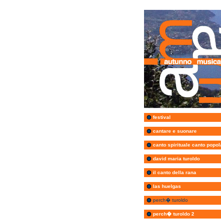
festival
cantare e suonare
canto spirituale canto popol
david maria turoldo
il canto della rana
las huelgas
perch� turoldo
perch� turoldo 2