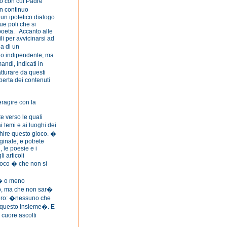
co con cui Padre
un continuo
n ipotetico dialogo
due poli che si
-poeta. Accanto alle
li per avvicinarsi ad
a di un
o indipendente, ma
andi, indicati in
tturare da questi
perta dei contenuti
ragire con la
 verso le quali
 temi e ai luoghi dei
chire questo gioco. �
ginale, e potrete
, le poesie e i
i articoli
 gioco � che non si
i� o meno
ino, ma che non sar�
tero: �nessuno che
to questo insieme�. E
l cuore ascolti