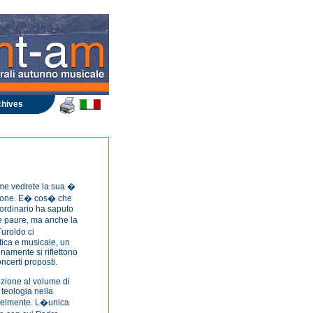
hives
Come vedrete la sua �
zione. E� cos� che
ordinario ha saputo
e paure, ma anche la
uroldo ci
ica e musicale, un
enamente si riflettono
ncerti proposti.
uzione al volume di
 teologia nella
fedelmente. L�unica