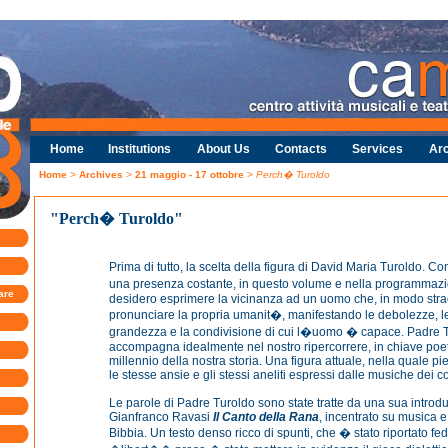
Home
Institutions
About Us
Contacts
Services
Arc
Home
>
Archives
>
21 maggio - 17 ottobre
> Perch� Turoldo
"Perch� Turoldo"
Prima di tutto, la scelta della figura di David Maria Turoldo. 
una presenza costante, in questo volume e nella programma
are
desidero esprimere la vicinanza ad un uomo che, in modo stra
pronunciare la propria umanit�, manifestando le debolezze, l
grandezza e la condivisione di cui l�uomo � capace. Padre T
accompagna idealmente nel nostro ripercorrere, in chiave poet
millennio della nostra storia. Una figura attuale, nella quale pi
le stesse ansie e gli stessi aneliti espressi dalle musiche dei co
Le parole di Padre Turoldo sono state tratte da una sua introd
Gianfranco Ravasi
Il Canto della Rana
, incentrato su musica e
Bibbia. Un testo denso ricco di spunti, che � stato riportato 