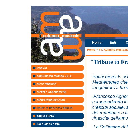
Home
Enti
C
Home
>
44. Autunno Musical
"Tribute to F
festival
Pochi giorni fa c
comunicato stampa 2010
Mediterraneo che t
presentazione
lungimiranza ha s
prezzi e abbonamenti
Francesco Agnello
programma generale
comprendendo il v
crescita sociale, 
tribute to francesco agnello
dei repertori e a l
aquila altera
rinascita della m
liceo class saffo
Le Settimane di N