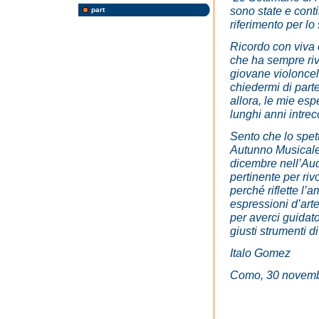
sono state e cont
part
riferimento per l
Ricordo con viva 
che ha sempre rivo
giovane violoncell
chiedermi di parte
allora, le mie espe
lunghi anni intrec
Sento che lo spett
Autunno Musicale r
dicembre nell’Aud
pertinente per riv
perché riflette l’
espressioni d’arte
per averci guidat
giusti strumenti di
Italo Gomez
Como, 30 novem