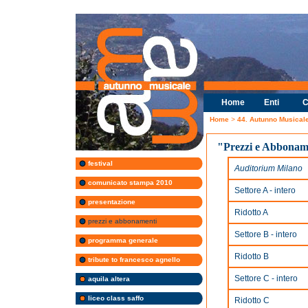
Home
Enti
C
Home
>
44. Autunno Musical
"Prezzi e Abbonam
festival
Auditorium Milano
comunicato stampa 2010
Settore A - intero
presentazione
Ridotto A
prezzi e abbonamenti
Settore B - intero
programma generale
Ridotto B
tribute to francesco agnello
Settore C - intero
aquila altera
liceo class saffo
Ridotto C