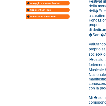
Festival r
omaggio a thomas becket
della mort
tibi silentium laus
dell�Europ
a caratter
universitas studiorum
Fondazione
proprie in
di dedica
�Sant�A
Valutando 
proprio sa
societ� de
l�esistenz
fortemente
Musicale h
Nazionale 
manifestaz
conoscenza
con la pr
Mi � sembr
corrispond