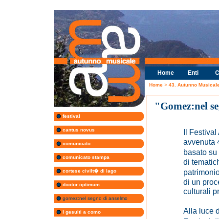
Home
Enti
C
Home
>
43. Autunno Musical
"Gomez:nel se
festival
cantus novus
Il Festiva
avvenuta 4
comunicato
basato su 
comunicato stampa
di tematic
patrimonio
cortese civilt� di lago
di un proc
doctor optimum
culturali 
gomez:nel segno di anselmo
Alla luce 
i gesuiti a como