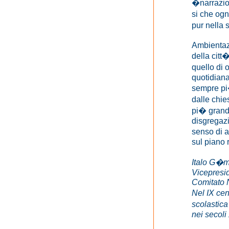
�narrazion
si che og
pur nella
Ambientaz
della citt
quello di 
quotidian
sempre pi
dalle chie
pi� grandi
disgregazi
senso di 
sul piano r
Italo G�
Vicepresi
Comitato 
Nel IX cen
scolastica
nei secoli 