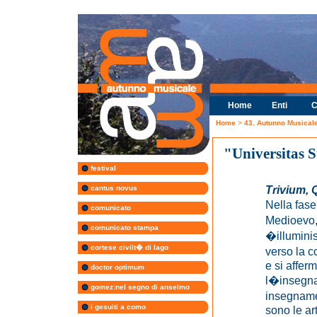
Home
Enti
C
Home
>
43. Autunno Musical
"Universitas 
festival
Trivium, 
cantus novus
Nella fase
comunicato
Medioevo, 
comunicato stampa
�illuminis
cortese civilt� di lago
verso la 
e si affer
doctor optimum
l�insegna
gomez:nel segno di anselmo
insegname
i gesuiti a como
sono le art