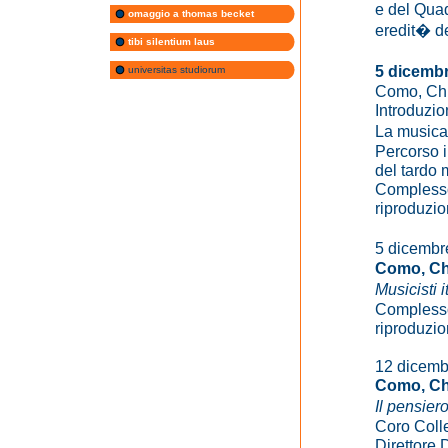
e del Quad
omaggio a thomas becket
eredit� de
tibi silentium laus
5 dicembr
universitas studiorum
Como, Chi
Introduzio
La musica
Percorso i
del tardo
Complesso
riproduzio
5 dicembr
Como, Ch
Musicisti 
Complesso
riproduzio
12 dicemb
Como, Chi
Il pensier
Coro Coll
Direttore