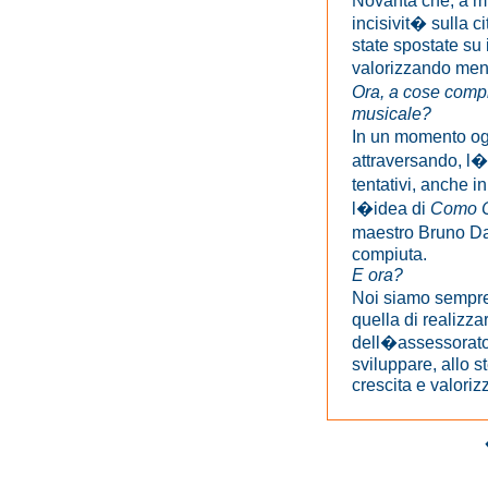
Novanta che, a mio
incisivit� sulla c
state spostate su 
valorizzando me
Ora, a cose compi
musicale?
In un momento ogg
attraversando, l�
tentativi, anche in
l�idea di
Como C
maestro Bruno Da
compiuta.
E ora?
Noi siamo sempre
quella di realizza
dell�assessorato 
sviluppare, allo 
crescita e valoriz