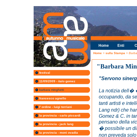
Home
Enti
C
Home
>
sulla Stampa
> Barba
"Barbara Min
festival
"Servono sinerg
11/09/2009 - italo gomez
La notizia dell
barbara minghetti
occupando, da set
francesco agnello
tanti artisti e in
l' ordine - luigi torriani
Lang ndr) che han
Gomez & C. in ta
la provincia - carlo piccardi
pensano della vice
la provincia - jack lang
� possibile un di
la provincia - moni ovadia
non preveda solo