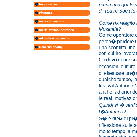
prima alla quale 
luigi corbani
di Teatro Sociale-
l�ordine
marcello iantorno
Come ha reagito 
Musicale?
maria fonticoli terraneo
Come operatore cu
michele campanella
perch� perdere u
una sconfitta. Ino
riccardo chailly
con cui ho lavora
Gli devo riconosc
occasioni cultura
di effettuare un�
qualche tempo, la
festival Autunno 
anche, ad onor de
le reali motivazio
Quindi si � verif
l�Autunno?
S� e dir� di pi�.
riflessione sulle
molto tempo, almen