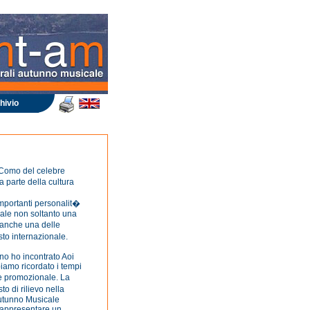
hivio
a Como del celebre
 parte della cultura
 importanti personalit�
cale non soltanto una
a anche una delle
to internazionale.
no ho incontrato Aoi
amo ricordato i tempi
le promozionale. La
 di rilievo nella
'Autunno Musicale
rappresentare un