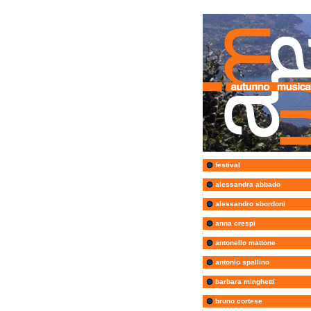
festival
alessandra abbado
alessandro sbordoni
anna crespi
antonello mattone
antonio spallino
barbara minghetti
bruno cortese