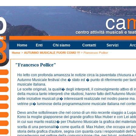
Home
Enti
Chi siamo
Contatti
Servizi
Arc
Home
>
AUTUNNO MUSICALE FUORI COMO !!!
> Francesco Pollice
"Francesco Pollice"
Ho letto con profonda amarezza le notizie circa la paventata chiusura 
Autunno Musicale festival che � stato ed � punto di riferimento per tanta
musicale italiana.
Le scelte originali, la qualit� degli interpreti, il coinvolgimento attivo di
della musica tanto interpreti che studiosi, hanno fatto dell'Autunno Musi
delle iniziative musicali pi� interessanti realizzate nel nostro paese m
vetrine pi� luminose della programmazione musicale italiana nel contes
Devo anche sottolineare che nel corso di un mio recente viaggio a Luga
Kono la moglie giapponese del grande grafico Max Huber e con Lei abbi
in cui suo marito realizz� per l'Autunno Musicale la grafica del materia
scelta di una personalit� come quella di Max Huber, che occupa un posto
storia della grafica d'autore, segna con quanta cura i responsabili dell
procedevano nel settore della comunicazione che, per taluni, potrebbe 