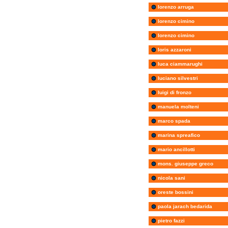
lorenzo arruga
lorenzo cimino
lorenzo cimino
loris azzaroni
luca ciammarughi
luciano silvestri
luigi di fronzo
manuela molteni
marco spada
marina spreafico
mario ancillotti
mons. giuseppe greco
nicola sani
oreste bossini
paola jarach bedarida
pietro fazzi