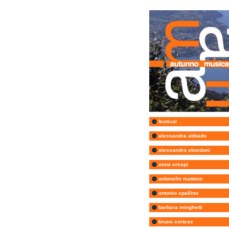
festival
alessandra abbado
alessandro sbordoni
anna crespi
antonello mattone
antonio spallino
barbara minghetti
bruno cortese