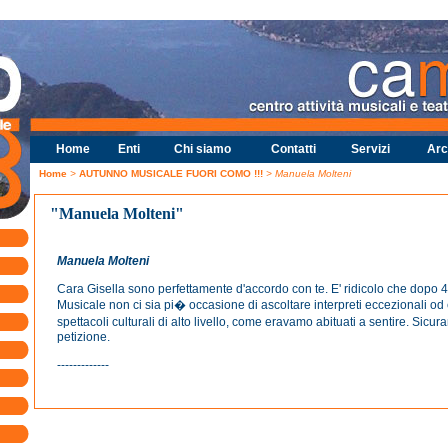
Home
Enti
Chi siamo
Contatti
Servizi
Arc
Home
>
AUTUNNO MUSICALE FUORI COMO !!!
> Manuela Molteni
"Manuela Molteni"
Manuela Molteni
Cara Gisella sono perfettamente d'accordo con te. E' ridicolo che dopo 
Musicale non ci sia pi� occasione di ascoltare interpreti eccezionali o
spettacoli culturali di alto livello, come eravamo abituati a sentire. Sicu
petizione.
-------------