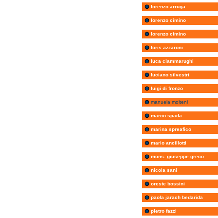
lorenzo arruga
lorenzo cimino
lorenzo cimino
loris azzaroni
luca ciammarughi
luciano silvestri
luigi di fronzo
manuela molteni
marco spada
marina spreafico
mario ancillotti
mons. giuseppe greco
nicola sani
oreste bossini
paola jarach bedarida
pietro fazzi