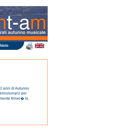
hivio
42 anni di Autunno
d emozionarci per
ramente firmer� la