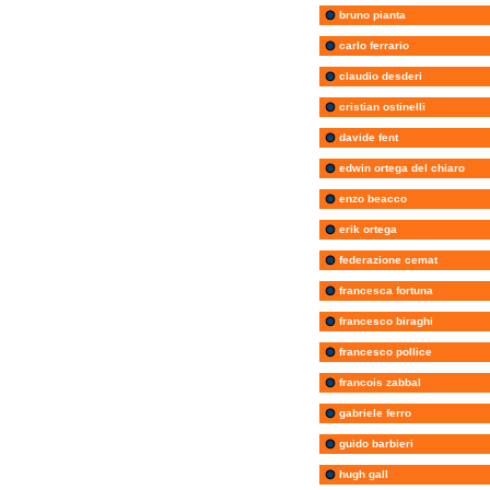
bruno pianta
carlo ferrario
claudio desderi
cristian ostinelli
davide fent
edwin ortega del chiaro
enzo beacco
erik ortega
federazione cemat
francesca fortuna
francesco biraghi
francesco pollice
francois zabbal
gabriele ferro
guido barbieri
hugh gall