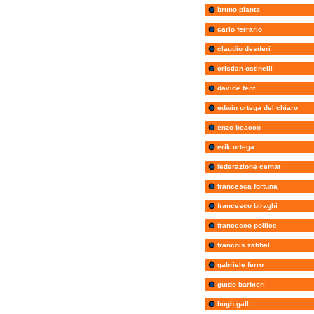
bruno pianta
carlo ferrario
claudio desderi
cristian ostinelli
davide fent
edwin ortega del chiaro
enzo beacco
erik ortega
federazione cemat
francesca fortuna
francesco biraghi
francesco pollice
francois zabbal
gabriele ferro
guido barbieri
hugh gall