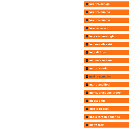
lorenzo arruga
lorenzo cimino
lorenzo cimino
loris azzaroni
luca ciammarughi
luciano silvestri
luigi di fronzo
manuela molteni
marco spada
marina spreafico
mario ancillotti
mons. giuseppe greco
nicola sani
oreste bossini
paola jarach bedarida
pietro fazzi