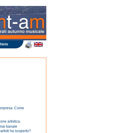
hivio
e sorpresa. Come
one artistica.
 mai banale
rtisti ha scoperto?