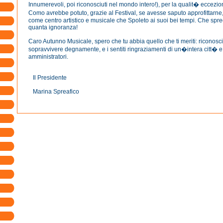
Innumerevoli, poi riconosciuti nel mondo intero!), per la qualit� eccezio
Como avrebbe potuto, grazie al Festival, se avesse saputo approfittarn
come centro artistico e musicale che Spoleto ai suoi bei tempi. Che spr
quanta ignoranza!
Caro Autunno Musicale, spero che tu abbia quello che ti meriti: riconos
sopravvivere degnamente, e i sentiti ringraziamenti di un�intera citt� e
amministratori.
Il Presidente
Marina Spreafico