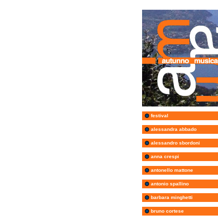
festival
alessandra abbado
alessandro sbordoni
anna crespi
antonello mattone
antonio spallino
barbara minghetti
bruno cortese