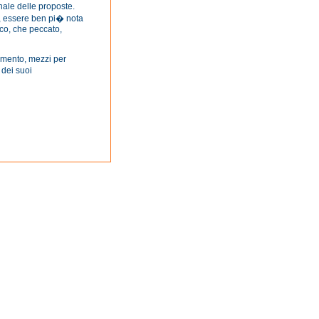
nale delle proposte.
e, essere ben pi� nota
eco, che peccato,
cimento, mezzi per
 dei suoi