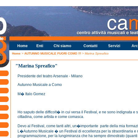
Home
Enti
Chi siamo
Contatti
Servizi
Arc
Home
>
AUTUNNO MUSICALE FUORI COMO !!!
> Marina Spreafico
"Marina Spreafico"
Presidente del teatro Arsenale - Milano
Autunno Musicale a Como
M� Italo Gomez
Ho saputo delle difficolt� in cui versa il Festival, e ne sono indignata 
cittadina, come artista e come comasca.
Devo al Festival, come tanti altri, un�importante parte della mia formazi
L�Autunno Musicale � un Festival di eccellenza per la straordinaria e
programmazione, per la lungimiranza che ha sempre dimostrato (quanti a