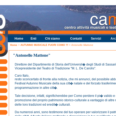
Home
Enti
Chi siamo
Contatti
Servizi
Arc
Home
>
AUTUNNO MUSICALE FUORI COMO !!!
> Antonello Mattone
"Antonello Mattone"
Direttore del Dipartimento di Storia dell'Universit� degli Studi di Sassari
Vicepresidente del Teatro di Tradizione "M. L. De Carolis".
Caro Italo,
resto sconcertato di fronte alla notizia, che mi annunci, del possibile a
Festival Autunno Musicale della sua citt� natale e del forzato trasferime
programmazione in altre citt�.
Tale decisione, infatti, significherebbe per Como perdere il pi� valido e 
promozione del proprio patrimonio storico-culturale a vantaggio di altr
delle loro tradizioni ed eredit� culturali.
Da numerosi anni, sono testimone del tuo operare per valorizzare il patr