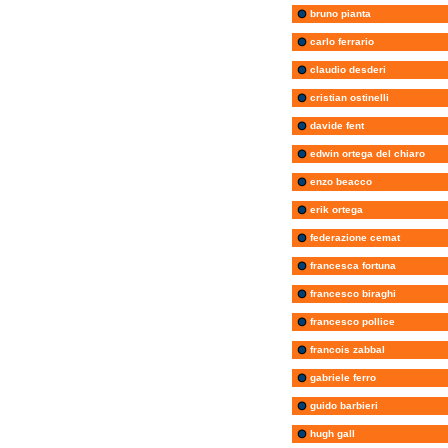
bruno pianta
carlo ferrario
claudio desderi
cristian ostinelli
davide fent
edwin ortega del chiaro
enzo beacco
erik ortega
federazione cemat
francesca fortuna
francesco biraghi
francesco pollice
francois zabbal
gabriele ferro
guido barbieri
hugh gall