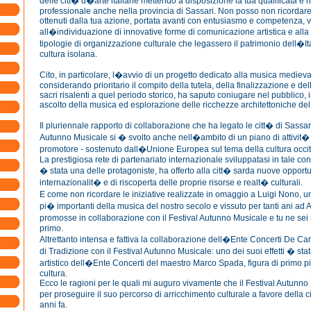
delle citt� d�arte italiane mettendo a disposizione la tua qualificata 
professionale anche nella provincia di Sassari. Non posso non ricordare gl
ottenuti dalla tua azione, portata avanti con entusiasmo e competenza, v
all�individuazione di innovative forme di comunicazione artistica e alla
tipologie di organizzazione culturale che legassero il patrimonio dell�Ita
cultura isolana.
Cito, in particolare, l�avvio di un progetto dedicato alla musica medieva
considerando prioritario il compito della tutela, della finalizzazione e del
sacri risalenti a quel periodo storico, ha saputo coniugare nel pubblico, 
ascolto della musica ed esplorazione delle ricchezze architettoniche del
Il pluriennale rapporto di collaborazione che ha legato le citt� di Sassar
Autunno Musicale si � svolto anche nell�ambito di un piano di attivit� - t
promotore - sostenuto dall�Unione Europea sul tema della cultura occi
La prestigiosa rete di partenariato internazionale sviluppatasi in tale con
� stata una delle protagoniste, ha offerto alla citt� sarda nuove opport
internazionalit� e di riscoperta delle proprie risorse e realt� culturali.
E come non ricordare le iniziative realizzate in omaggio a Luigi Nono, 
pi� importanti della musica del nostro secolo e vissuto per tanti ani ad 
promosse in collaborazione con il Festival Autunno Musicale e tu ne sei
primo.
Altrettanto intensa e fattiva la collaborazione dell�Ente Concerti De Car
di Tradizione con il Festival Autunno Musicale: uno dei suoi effetti � sta
artistico dell�Ente Concerti del maestro Marco Spada, figura di primo 
cultura.
Ecco le ragioni per le quali mi auguro vivamente che il Festival Autunno
per proseguire il suo percorso di arricchimento culturale a favore della c
anni fa.