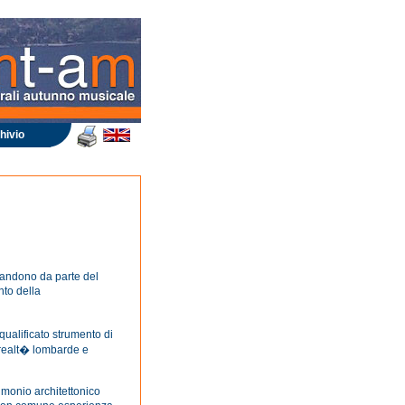
hivio
bbandono da parte del
nto della
qualificato strumento di
e realt� lombarde e
imonio architettonico