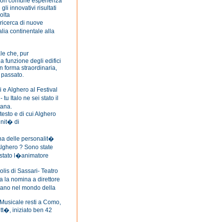
e non comune esperienza
i innovativi risultati
olta
 ricerca di nuove
lia continentale alla
le che, pur
la funzione degli edifici
in forma straordinaria,
 passato.
i e Alghero al Festival
u Italo ne sei stato il
tana.
testo e di cui Alghero
unit� di
una delle personalit�
Alghero ? Sono state
 stato l�animatore
olis di Sassari- Teatro
ta la nomina a direttore
piano nel mondo della
 Musicale resti a Como,
itt�, iniziato ben 42