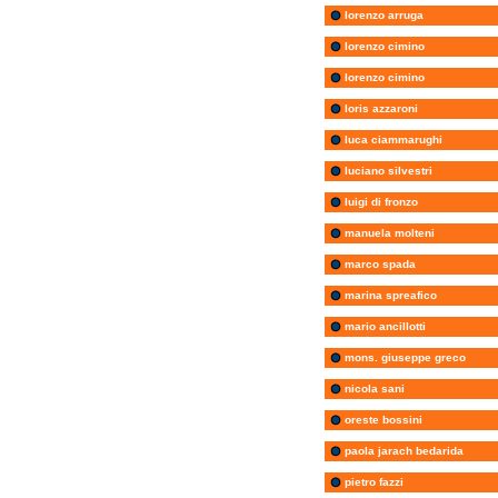
lorenzo arruga
lorenzo cimino
lorenzo cimino
loris azzaroni
luca ciammarughi
luciano silvestri
luigi di fronzo
manuela molteni
marco spada
marina spreafico
mario ancillotti
mons. giuseppe greco
nicola sani
oreste bossini
paola jarach bedarida
pietro fazzi