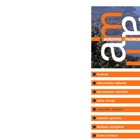
festival
alessandra abbado
alessandro sbordoni
anna crespi
antonello mattone
antonio spallino
barbara minghetti
bruno cortese