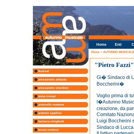
Home
Enti
C
Home
>
AUTUNNO MUSICALE 
"Pietro Fazzi"
festival
Gi� Sindaco di L
alessandra abbado
Boccherini�
alessandro sbordoni
Voglio prima di tu
anna crespi
l�Autunno Musical
antonello mattone
creazione, da part
antonio spallino
Comitato Nazional
Luigi Boccherini 
barbara minghetti
Sindaco di Lucca
bruno cortese
Il fattivo partena