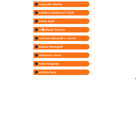
riccardo chailly
sandra mantovani leydi
silvia luzzi
st�phane lissner
sylvano bussotti e rocco
tiziana fumagalli
tommaso rossi
tonio brigante
valerio tura