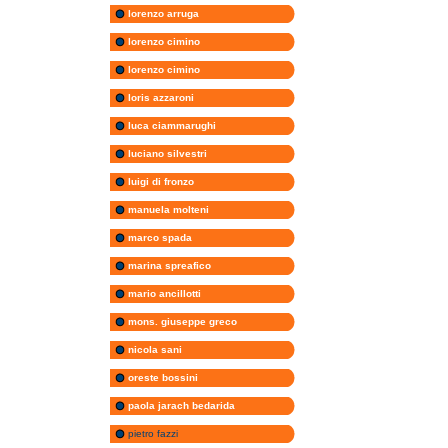
lorenzo arruga
lorenzo cimino
lorenzo cimino
loris azzaroni
luca ciammarughi
luciano silvestri
luigi di fronzo
manuela molteni
marco spada
marina spreafico
mario ancillotti
mons. giuseppe greco
nicola sani
oreste bossini
paola jarach bedarida
pietro fazzi