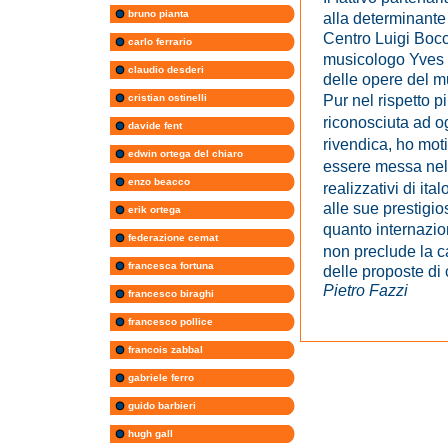
bruno pianta
alla determinante
Centro Luigi Bocc
carlo ferrario
musicologo Yves 
claudio desderi
delle opere del m
Pur nel rispetto
cristian ostinelli
riconosciuta ad 
davide fent
rivendica, ho mot
edwin ortega del chiaro
essere messa nell
enzo beacco
realizzativi di it
alle sue prestigi
erik ortega
quanto internazio
federazione cemat
non preclude la c
francesca fortuna
delle proposte di 
Pietro Fazzi
francesco biraghi
francesco pollice
francois zabbal
gabriele ferro
guido barbieri
hugh gall