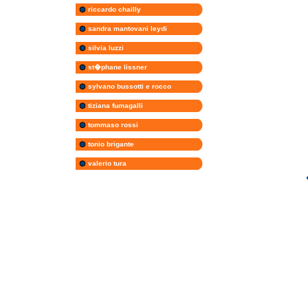
riccardo chailly
sandra mantovani leydi
silvia luzzi
st�phane lissner
sylvano bussotti e rocco
tiziana fumagalli
tommaso rossi
tonio brigante
valerio tura