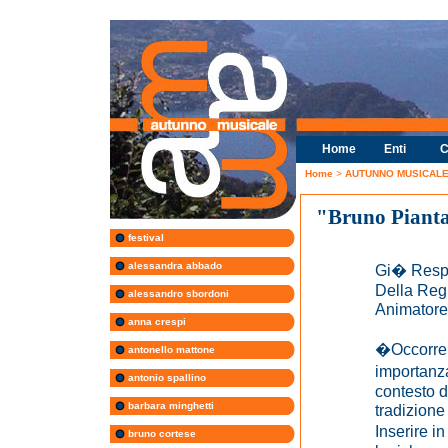
Home
Enti
C
Home
>
AUTUNNO MUSICALE 
"Bruno Piant
festival
alessandra abbado
Gi� Respo
Della Reg
alessandro sbordoni
Animatore
anna crespi
�Occorrer
antonello mattone
importanz
antonio spallino
contesto d
barbara minghetti
tradizione
Inserire i
bruno cortese