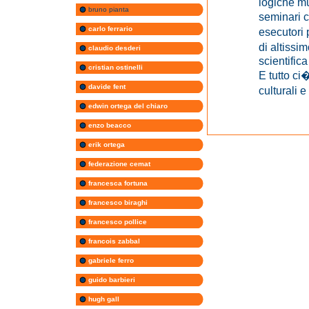
logiche mu
bruno pianta
seminari c
carlo ferrario
esecutori 
di altissi
claudio desderi
scientific
cristian ostinelli
E tutto ci
davide fent
culturali e
edwin ortega del chiaro
enzo beacco
erik ortega
federazione cemat
francesca fortuna
francesco biraghi
francesco pollice
francois zabbal
gabriele ferro
guido barbieri
hugh gall