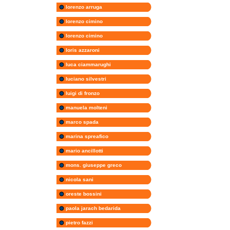
lorenzo arruga
lorenzo cimino
lorenzo cimino
loris azzaroni
luca ciammarughi
luciano silvestri
luigi di fronzo
manuela molteni
marco spada
marina spreafico
mario ancillotti
mons. giuseppe greco
nicola sani
oreste bossini
paola jarach bedarida
pietro fazzi