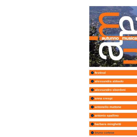
festival
alessandra abbado
alessandro sbordoni
anna crespi
antonello mattone
antonio spallino
barbara minghetti
bruno cortese