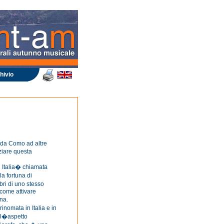
hivio
e da Como ad altre
nziare questa
i Italia� chiamata
a fortuna di
ri di uno stesso
 come attivare
na.
inomata in Italia e in
all�aspetto