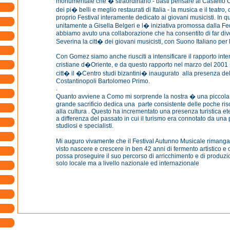
monumentale che � straordinario - basti pensare al Castello
dei pi� belli e meglio restaurati di Italia - la musica e il teatro
proprio Festival interamente dedicato ai giovani musicisti. In qu
unitamente a Gisella Belgeri e l� iniziativa promossa dalla 
abbiamo avuto una collaborazione che ha consentito di far di
Severina la citt� dei giovani musicisti, con Suono Italiano per
Con Gomez siamo anche riusciti a intensificare il rapporto inter
cristiane d�Oriente, e da questo rapporto nel marzo del 2001 
citt� il �Centro studi bizantini� inaugurato alla presenza del
Costantinopoli Bartolomeo Primo.
.
Quanto avviene a Como mi sorprende la nostra � una piccola
grande sacrificio dedica una parte consistente delle poche ris
alla cultura . Questo ha incrementato una presenza turistica et
a differenza del passato in cui il turismo era connotato da una
studiosi e specialisti.
Mi auguro vivamente che il Festival Autunno Musicale rimanga 
visto nascere e crescere in ben 42 anni di fermento artistico e 
possa proseguire il suo percorso di arricchimento e di produzi
solo locale ma a livello nazionale ed internazionale