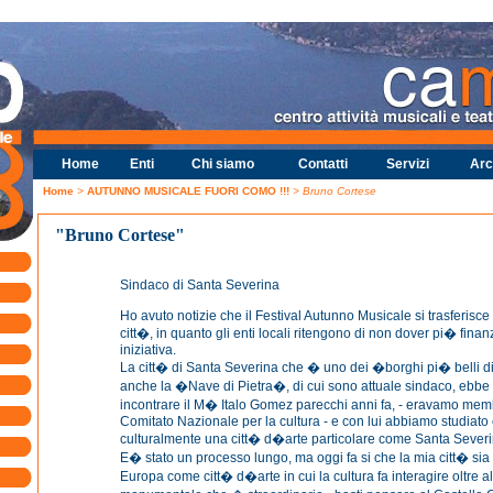
Home
Enti
Chi siamo
Contatti
Servizi
Arc
Home
>
AUTUNNO MUSICALE FUORI COMO !!!
> Bruno Cortese
"Bruno Cortese"
Sindaco di Santa Severina
Ho avuto notizie che il Festival Autunno Musicale si trasferisc
citt�, in quanto gli enti locali ritengono di non dover pi� fina
iniziativa.
La citt� di Santa Severina che � uno dei �borghi pi� belli d
anche la �Nave di Pietra�, di cui sono attuale sindaco, ebbe l
incontrare il M� Italo Gomez parecchi anni fa, - eravamo memb
Comitato Nazionale per la cultura - e con lui abbiamo studiato
culturalmente una citt� d�arte particolare come Santa Severi
E� stato un processo lungo, ma oggi fa si che la mia citt� sia r
Europa come citt� d�arte in cui la cultura fa interagire oltre 