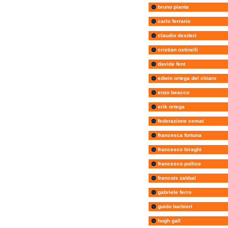
bruno pianta
carlo ferrario
claudio desderi
cristian ostinelli
davide fent
edwin ortega del chiaro
enzo beacco
erik ortega
federazione cemat
francesca fortuna
francesco biraghi
francesco pollice
francois zabbal
gabriele ferro
guido barbieri
hugh gall