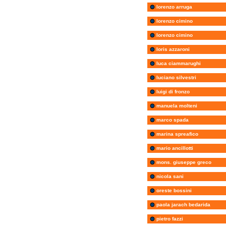
lorenzo arruga
lorenzo cimino
lorenzo cimino
loris azzaroni
luca ciammarughi
luciano silvestri
luigi di fronzo
manuela molteni
marco spada
marina spreafico
mario ancillotti
mons. giuseppe greco
nicola sani
oreste bossini
paola jarach bedarida
pietro fazzi