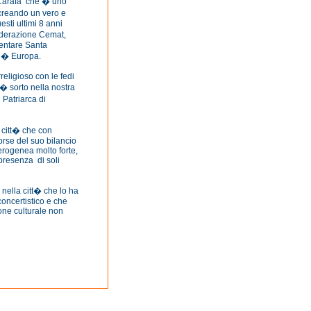
 Carafa che � uno
, creando un vero e
esti ultimi 8 anni
Federazione Cemat,
ventare Santa
 l� Europa.
religioso con le fedi
� sorto nella nostra
 Patriarca di
 citt� che con
orse del suo bilancio
erogenea molto forte,
 presenza di soli
nella citt� che lo ha
concertistico e che
one culturale non