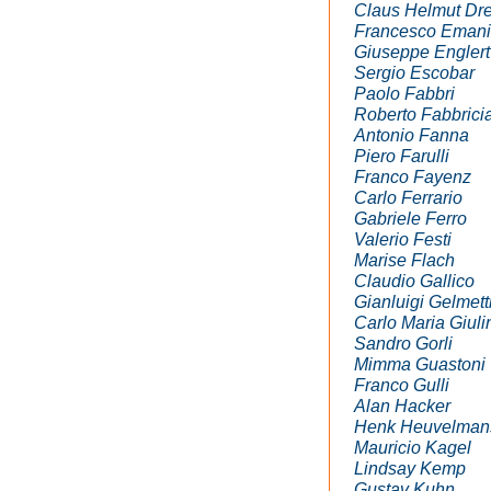
Claus Helmut Dr
Francesco Emani
Giuseppe Englert
Sergio Escobar
Paolo Fabbri
Roberto Fabbrici
Antonio Fanna
Piero Farulli
Franco Fayenz
Carlo Ferrario
Gabriele Ferro
Valerio Festi
Marise Flach
Claudio Gallico
Gianluigi Gelmett
Carlo Maria Giuli
Sandro Gorli
Mimma Guastoni
Franco Gulli
Alan Hacker
Henk Heuvelman
Mauricio Kagel
Lindsay Kemp
Gustav Kuhn