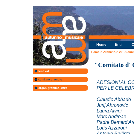
Home
Enti
C
Home
>
Archivio
>
29. Autun
"Comitato d'
festival
comitato d' onore
ADESIONI AL C
PER LE CELEBR
organigramma 1995
Claudio Abbado
Jurij Ahronovic
Laura Alvini
Marc Andreae
Padre Bemard Ar
Loris Azzaroni
Antonio Ballista