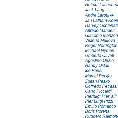
Helmut Lachenrn
Jack Lang
Andre Larqui�
Jan Latham-Koen
Harvey Lichtenst
Alfredo Mandelli
Giacomo Manzon
Viktoria Mullova
Roger Norrington
Michael Nyman
Umberto Oliveti
Agostino Orizio
Nandy Ostali
Ico Parisi
Marcel Per�s
Zoltan Pesko
Goffredo Petrassi
Carlo Piccardi
Pierluigi Pier' alli
Pier Luigi Pizzi
Emilio Pomarico
Boris Porena
Ruggero Raimon