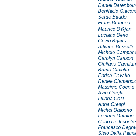
Daniel Barenboi
Bonifacio Giacom
Serge Baudo
Frans Bruggen
Maurice B�jart
Luciano Berio
Gavin Bryars
Silvano Bussotti
Michele Campane
Carolyn Carlson
Giuliano Carmign
Bruno Cavallo
Enrica Cavallo
Renee Clemenci
Massimo Coen e I
Azio Corghi
Liliana Cosi
Anna Crespi
Michel Dalberto
Luciano Damiani
Carlo De Incontre
Francesco Degra
Sisto Dalla Palm